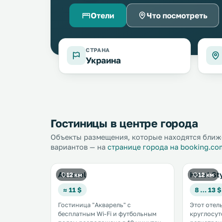
Отели
Что посмотреть
СТРАНА
Украина
Гостиницы в центре города
Объекты размещения, которые находятся ближе
вариантов — на
странице города на booking.co
Akvarel
Hotel St
12 км
12 км
≈ 11 $
8 … 13 $
Гостиница "Акварель" с
Этот отель
бесплатным Wi-Fi и футбольным
круглосут