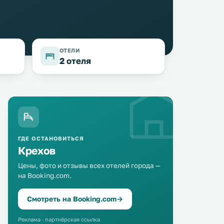
ОТЕЛИ
2 отеля
ГДЕ ОСТАНОВИТЬСЯ
Крехов
Цены, фото и отзывы всех отелей города —
Orion Hotel (10km to Lviv
на Booking.com.
Terminal A
20 км
20 км
center)
≈ 12 $
Смотреть на Booking.com
→
17 … 25 $
Отель Terminal A располо
Этот отель в греческом стиле
Рясне-Руське рядом с Ко
Реклама · партнёрская ссылка