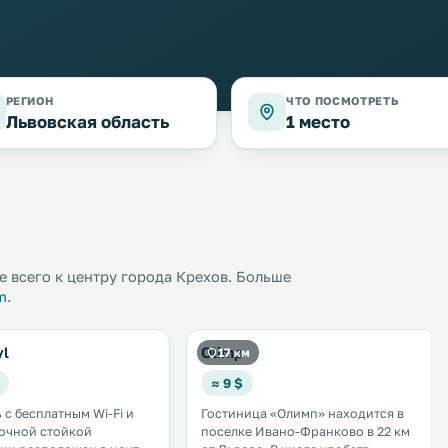
РЕГИОН
ЧТО ПОСМОТРЕТЬ
Львовская область
1 место
 всего к центру города Крехов. Больше
m
.
yl
Olimp
17 км
≈ 9 $
 с бесплатным Wi-Fi и
Гостиница «Олимп» находится в
очной стойкой
поселке Ивано-Франково в 22 км