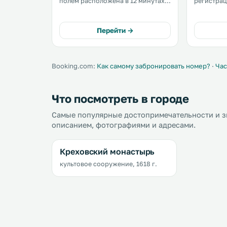
полем расположена в 12 минутах
регистрац
ходьбы от замка Жовква,
города Жолква. До з
построенного в 16 веке. К услугам
который н
гостей теннисный корт и
центральн
Перейти →
бесплатная частная парковка. .
отеля можн
Booking.com:
Как самому забронировать номер?
·
Час
Что посмотреть в городе
Самые популярные достопримечательности и з
описанием, фотографиями и адресами.
Креховский монастырь
культовое сооружение, 1618 г.