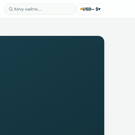
USD
— $
▾