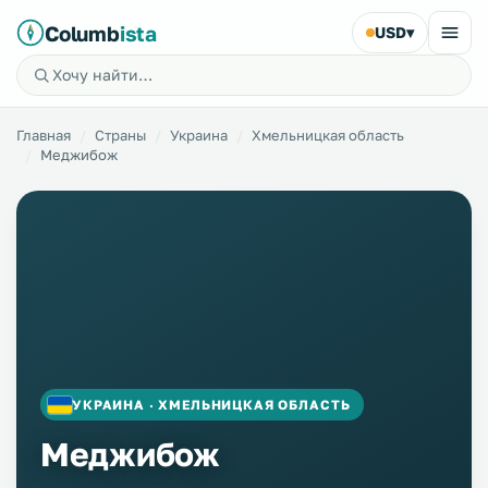
Columb
ista
USD
▾
Главная
Страны
Украина
Хмельницкая область
Меджибож
УКРАИНА · ХМЕЛЬНИЦКАЯ ОБЛАСТЬ
Меджибож