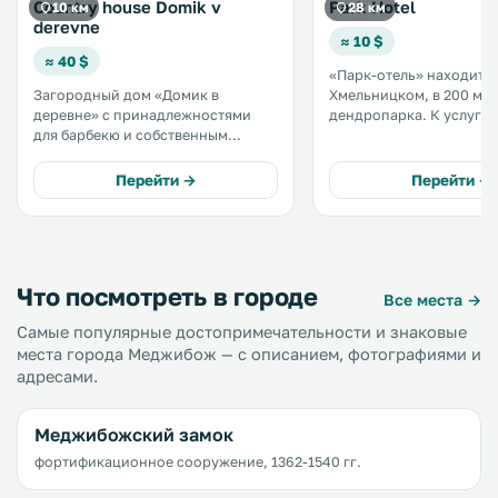
Country house Domik v
Park Hotel
10 км
28 км
derevne
≈ 10 $
≈ 40 $
«Парк-отель» находится
Загородный дом «Домик в
Хмельницком, в 200 мет
деревне» с принадлежностями
дендропарка. К услугам гостей
для барбекю и собственным
оздоровительный спа-ц
пляжем расположен в поселке
бесплатный WiFi и бесп
Марковцы. До города
частная парковка. Все номера
Перейти →
Перейти →
Хмельницкий 40 км. К услугам
отеля оборудованы
гостей бесплатная частная
кондиционером и телев
парковка на территории. .
кабельными каналами. .
Что посмотреть в городе
Все места →
Самые популярные достопримечательности и знаковые
места города Меджибож — с описанием, фотографиями и
адресами.
Меджибожский замок
фортификационное сооружение, 1362-1540 гг.