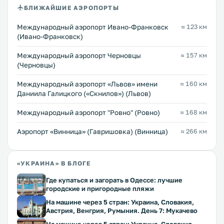
БЛИЖАЙШИЕ АЭРОПОРТЫ
Международный аэропорт Ивано-Франковск
≈ 123 км
(Ивано-Франковск)
Международный аэропорт Черновцы
≈ 157 км
(Черновцы)
Междунарoдный аэропорт «Львов» имени
≈ 160 км
Даниила Галицкого («Скнилов») (Львов)
Междунарoдный аэропорт "Ровно" (Ровно)
≈ 168 км
Аэропорт «Винница» (Гавришовка) (Винница)
≈ 266 км
«УКРАИНА» В БЛОГЕ
Где купаться и загорать в Одессе: лучшие
городские и пригородные пляжи
На машине через 5 стран: Украина, Словакия,
Австрия, Венгрия, Румыния. День 7: Мукачево