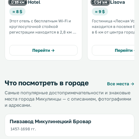
Pallada Hotel
Sadyba Lisova
15 км
14 км
≈ 8 $
≈ 9 $
Этот отель с бесплатным Wi-Fi и
Гостиница «Лесная Уса
круглосуточной стойкой
находится в поселке Ве
регистрации находится в 2,8 км от
в 6 км от центра города
Тернопольского пруда. Гостям
Тернополя. К услугам гостей
предоставляются ярко
сауна, общая кухня, гд
оформленные номера с
заказать блюда, а также
Перейти →
Перейти →
кондиционером. .
бесплатный WiFi и бесп
частная парковка. .
Что посмотреть в городе
Все места →
Самые популярные достопримечательности и знаковые
места города Микулинцы — с описанием, фотографиями
и адресами.
Пивзавод Микулинецкий Бровар
1457-1698 гг.