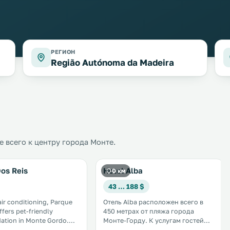
РЕГИОН
Região Autónoma da Madeira
 всего к центру города Монте.
os Reis
Hotel Alba
0 км
43 … 188 $
air conditioning, Parque
Отель Alba расположен всего в
ffers pet-friendly
450 метрах от пляжа города
tion in Monte Gordo.
Монте-Горду. К услугам гостей
do Beach is 500 metres
номера и апартаменты с