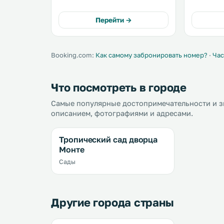
пляжа Кабесо. Из окон
away. Free private parking is
апартаментов Parque dos Reis
available o
Перейти →
открывается вид на город. .
Booking.com:
Как самому забронировать номер?
·
Час
Что посмотреть в городе
Самые популярные достопримечательности и з
описанием, фотографиями и адресами.
Тропический сад дворца
Монте
Сады
Другие города страны