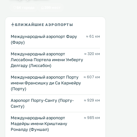
пляжа. К услугам гостей
microwave and a toaster c
64 города
399 мест
современные, оборудованные
found in the kitchenette. .
Перейти →
Перейти →
всем необходимым номера/
апартаменты и сезонный
БЛИЖАЙШИЕ АЭРОПОРТЫ
открытый бассейн. .
Международный аэропорт Фару
≈ 61 км
(Фару)
Международный аэропорт
≈ 320 км
Лиссабона Портела имени Умберту
Делгаду (Лиссабон)
Международный аэропорт Порту
≈ 607 км
имени Франсишку ди Са Карнейру
(Порту)
Аэропорт Порту-Санту (Порту-
≈ 929 км
Санту)
Международный аэропорт
≈ 985 км
Мадейры имени Криштиану
Роналду (Фуншал)