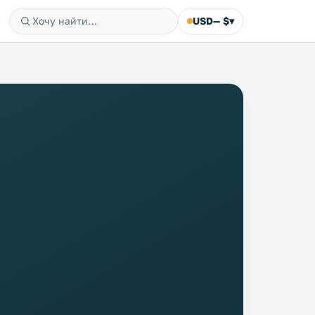
USD
— $
▾