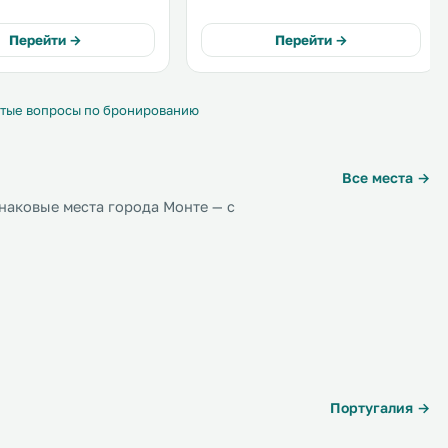
телевизором и просторным
n site. .
балконом, а также открытый
Перейти →
Перейти →
бассейн с террасой для загара. .
тые вопросы по бронированию
Все места →
наковые места города Монте — с
Португалия →