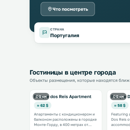
Что посмотреть
СТРАНА
Португалия
Гостиницы в центре города
Объекты размещения, которые находятся ближе
Parque dos Reis Apartment
Parque D
0 км
0 км
≈ 62 $
≈ 58 $
Апартаменты с кондиционером и
Featuring 
балконом расположены в городке
Dos Reis o
Монте-Горду, в 400 метрах от
accommoda
пляжа Монте-Горду. и в 2,2 км от
Monte Gor