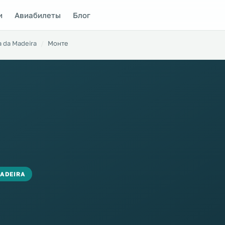
и
Авиабилеты
Блог
 da Madeira
Монте
MADEIRA