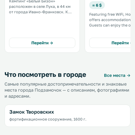
Кемпинг «Белый Бизон»
≈ 6 $
расположен в селе Лука, в 44 км
от города Ивано-Франковск. К
Featuring free WiFi, Hote
услугам гостей сезонный бассейн
offers accommodation in
и все, что необходимо для занятия
Guests can enjoy the on-
водными видами спорта на
restaurant. The rooms include a
открытом воздухе. .
flat-screen TV with satell
channels. You will find a 24-hour
Перейти →
Перейти →
front desk at the property
Что посмотреть в городе
Все места →
Самые популярные достопримечательности и знаковые
места города Подзамочок — с описанием, фотографиями
и адресами.
Замок Творовских
фортификационное сооружение, 1600 г.