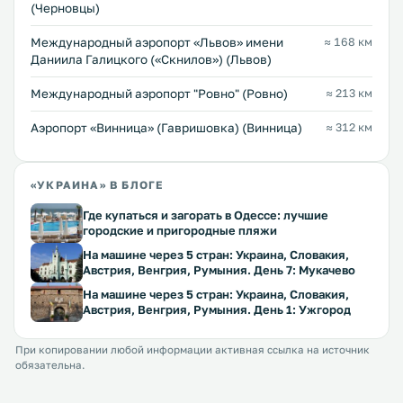
(Черновцы)
Междунарoдный аэропорт «Львов» имени
≈ 168 км
Даниила Галицкого («Скнилов») (Львов)
Междунарoдный аэропорт "Ровно" (Ровно)
≈ 213 км
Аэропорт «Винница» (Гавришовка) (Винница)
≈ 312 км
«УКРАИНА» В БЛОГЕ
Где купаться и загорать в Одессе: лучшие
городские и пригородные пляжи
На машине через 5 стран: Украина, Словакия,
Австрия, Венгрия, Румыния. День 7: Мукачево
На машине через 5 стран: Украина, Словакия,
Австрия, Венгрия, Румыния. День 1: Ужгород
При копировании любой информации активная ссылка на источник
обязательна.