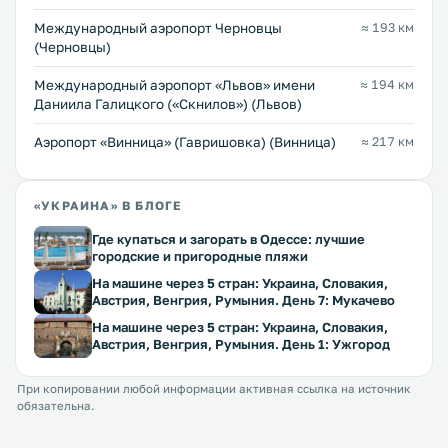
Международный аэропорт Черновцы
≈ 193 км
(Черновцы)
Междунарoдный аэропорт «Львов» имени
≈ 194 км
Даниила Галицкого («Скнилов») (Львов)
Аэропорт «Винница» (Гавришовка) (Винница)
≈ 217 км
«УКРАИНА» В БЛОГЕ
Где купаться и загорать в Одессе: лучшие
городские и пригородные пляжи
На машине через 5 стран: Украина, Словакия,
Австрия, Венгрия, Румыния. День 7: Мукачево
На машине через 5 стран: Украина, Словакия,
Австрия, Венгрия, Румыния. День 1: Ужгород
При копировании любой информации активная ссылка на источник
обязательна.