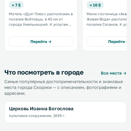
≈ 7 $
≈ 10 $
Мотель «Дуэт Плюс» расположен в
Мини-гостиница «Аква В
поселке Войтовцы, в 40 км от
Живая Вода» расположе
города Хмельницкий. К услугам
поселке Сатанов. К услугам гостей
гостей терраса, ресторан,
сезонный открытый бас
принадлежности для барбекю и
принадлежности для ба
бесплатный Wi-Fi на всей
гидромассажная ванна 
Перейти →
Перейти →
территории. При мотеле
При мини-гостинице ра
обустроена бесплатная частная
ресторан. В числе удобств
парковка. .
бесплатный Wi-Fi. .
Что посмотреть в городе
Все места →
Самые популярные достопримечательности и знаковые
места города Скорики — с описанием, фотографиями и
адресами.
Церковь Иоанна Богослова
культовое сооружение, 1695 г.