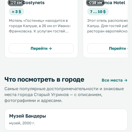
Motel Gostynets
Casablanca Hotel
7 км
10 км
≈ 3 $
7 … 10 $
Мотель «Гостинец» находится в
Этот отель расположен 
городе Калуше, в 26 км от Ивано-
Калуш. Для гостей работают
Франковска. К услугам гостей
ресторан европейской 
бесплатный Wi-Fi и детская
сауна в восточном стил
игровая площадка. На территории
гидромассажная ванна. Отел
работает ресторан и обустроена
находится у подножия
Перейти →
Перейти →
бесплатная частная парковка. .
Карпатских гор, недале
магистрали T1419. .
Что посмотреть в городе
Все места →
Самые популярные достопримечательности и знаковые
места города Старый Угринов — с описанием,
фотографиями и адресами.
Музей Бандеры
музей, 2000 г.