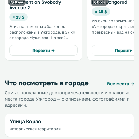
Apartment on Svobody
Hotel Uzhgorod
0 км
0 км
Avenue 2
≈ 15 $
≈ 13 $
Из окон современного 
Эти апартаменты с балконом
«Ужгород» открывается
расположены в Ужгороде, в 37 км
прекрасный вид на ок
от города Мукачево. На всей
Карпатские горы. К услугам
территории апартаментов
гостей большой рестор
действует бесплатный Wi-Fi, а из
территории отеля. Во всех
Перейти →
Перейти →
окон открывается вид на город. В
номерах работает бесп
числе удобств — кухня с духовкой.
WiFi. Номера оснащены
.
кондиционером, мини-
телевизором. .
Что посмотреть в городе
Все места →
Самые популярные достопримечательности и знаковые
места города Ужгород — с описанием, фотографиями и
адресами.
Улица Корзо
историческая территория