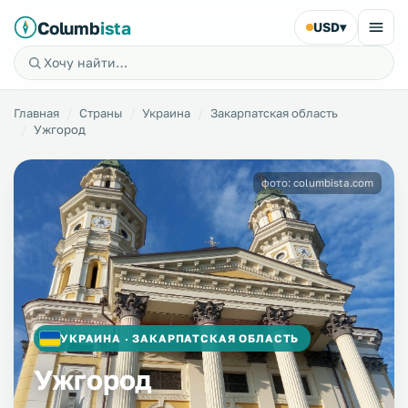
Columb
ista
USD
▾
Главная
Страны
Украина
Закарпатская область
Ужгород
фото: columbista.com
УКРАИНА · ЗАКАРПАТСКАЯ ОБЛАСТЬ
Ужгород