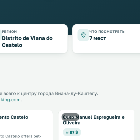
РЕГИОН
ЧТО ПОСМОТРЕТЬ
Distrito de Viana do
7 мест
Castelo
 всего к центру города Виана-ду-Каштелу.
oking.com
.
ento Castelo
Casa Manuel Espregueira e
0 км
Oliveira
≈ 87 $
o Castelo offers pet-