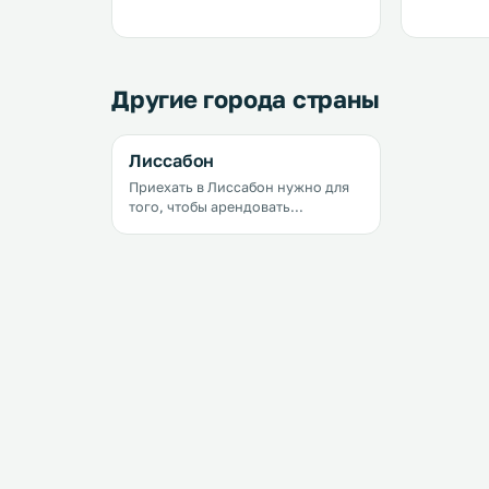
Другие города страны
Лиссабон
Приехать в Лиссабон нужно для
того, чтобы арендовать
прекрасный номер с террасой,
встать у перил, сделать глоток
прекрасного португальского
кофе, почувствовать как тает во
рту лиссабонский десерт с
заварным кремом &laquo;паштел
де ната&raquo;, окинуть взглядом
океан оранжевых черепичных
крыш и понять, что все проблемы
очень далеко. В Лиссабоне
можно танцевать до утра где-то
на улице Rua de Alecrim,
пробовать вкуснейшую
португальскую еду на старых