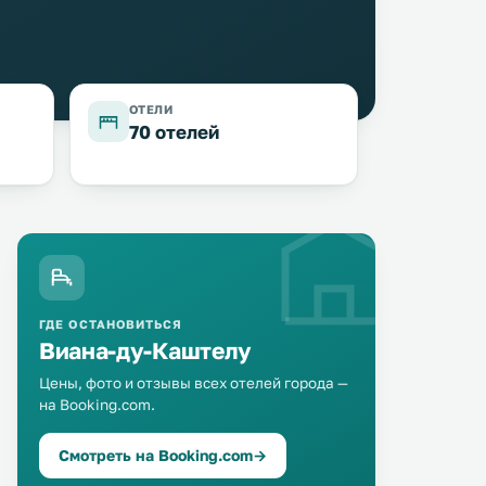
ОТЕЛИ
70 отелей
ГДЕ ОСТАНОВИТЬСЯ
Виана-ду-Каштелу
Цены, фото и отзывы всех отелей города —
Apartamentos Valdemar
на Booking.com.
Araujo
0 км
0 км
Situated 700 metres from 
≈ 75 $
of Viana do Castelo and 2
Смотреть на Booking.com
→
from Estação Viana Shopp
Апартаменты Valdemar
Araujo offers accommodati