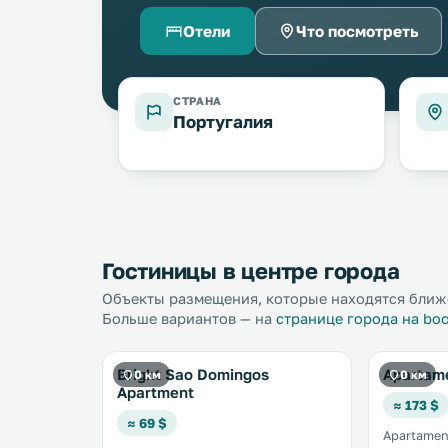
Отели
Что посмотреть
СТРАНА
Португалия
Гостиницы в центре города
Объекты размещения, которые находятся ближе
Больше вариантов — на
странице города на bo
Bright Sao Domingos
Apartam
0 км
0 км
Apartment
≈ 173 $
≈ 69 $
Apartament