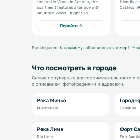
Located in Viana do Castelo, this
friendly a
apartment features a terrace with
Castelo, 9
mountain views. Bright Sao
of Viana d
Domingos Apartment features views
from Touri
of the city and is 800 metres from
Welcome Center. The
Перейти →
Shipyards of Viana do Castelo. Free
300 metres
WiFi is available . .
Shopping. 
Booking.com:
Как самому забронировать номер?
·
Час
Что посмотреть в городе
Самые популярные достопримечательности и з
с описанием, фотографиями и адресами.
Река Миньо
Город-к
Mi&ntilde;o
Caminha
Река Лима
Форт Са
Rio Lima
Fort Santi