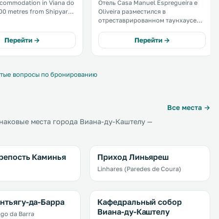
ccommodation in Viana do
Отель Casa Manuel Espregueira e
00 metres from Shipyards
Oliveira разместился в
o Castelo and 300 metres
отреставрированном таунхаусе
sm Office - Viana
XIX века на пешеходной улице в
 apartment is
центре города Виана-ду-Каштелу.
Перейти →
Перейти →
 from Estação Viana
К услугам гостей круглосуточная
.
стойка регистрации, трансфер от/
до аэропорта и бесплатный Wi-Fi. .
тые вопросы по бронированию
Все места →
наковые места города Виана-ду-Каштелу —
репость Каминья
Приход Линьяреш
Linhares (Paredes de Coura)
нтьягу-да-Барра
Кафедральный собор
Виана-ду-Каштелу
ago da Barra