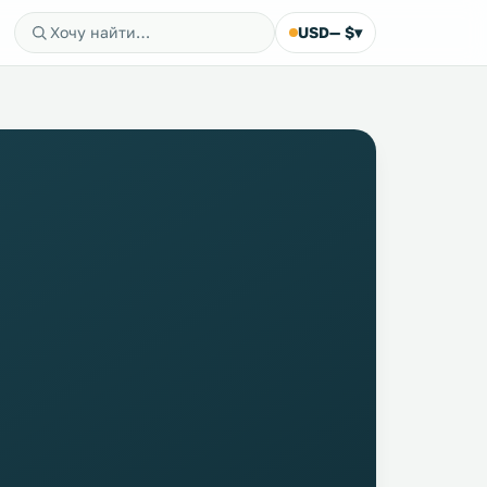
USD
— $
▾