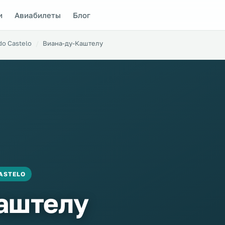
и
Авиабилеты
Блог
 do Castelo
Виана-ду-Каштелу
CASTELO
аштелу