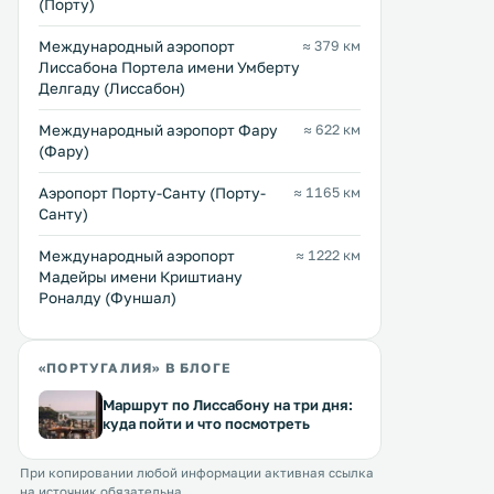
(Порту)
Международный аэропорт
≈ 379 км
Лиссабона Портела имени Умберту
Делгаду (Лиссабон)
Международный аэропорт Фару
≈ 622 км
(Фару)
Аэропорт Порту-Санту (Порту-
≈ 1165 км
Санту)
Международный аэропорт
≈ 1222 км
Мадейры имени Криштиану
Роналду (Фуншал)
«ПОРТУГАЛИЯ» В БЛОГЕ
Маршрут по Лиссабону на три дня:
куда пойти и что посмотреть
При копировании любой информации активная ссылка
на источник обязательна.