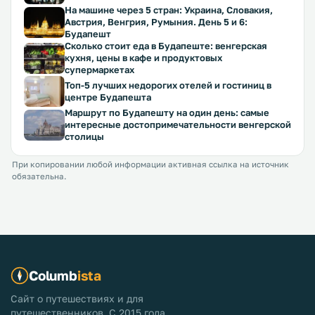
На машине через 5 стран: Украина, Словакия,
Австрия, Венгрия, Румыния. День 5 и 6:
Будапешт
Сколько стоит еда в Будапеште: венгерская
кухня, цены в кафе и продуктовых
супермаркетах
Топ-5 лучших недорогих отелей и гостиниц в
центре Будапешта
Маршрут по Будапешту на один день: самые
интересные достопримечательности венгерской
столицы
При копировании любой информации активная ссылка на источник
обязательна.
Columb
ista
Сайт о путешествиях и для
путешественников. С 2015 года.