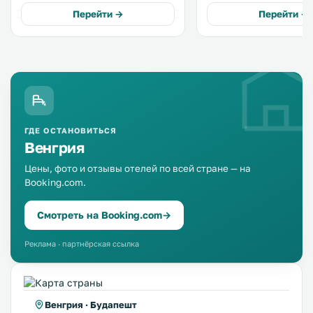
апартаментов открывается
бесплатный Wi-Fi. .
Перейти →
Перейти →
прямой вид на мост и замок. Их
украшает открытый камин и
антикварная мебель. .
ГДЕ ОСТАНОВИТЬСЯ
Венгрия
Цены, фото и отзывы отелей по всей стране — на
Booking.com.
Смотреть на Booking.com
→
Реклама · партнёрская ссылка
Венгрия · Будапешт