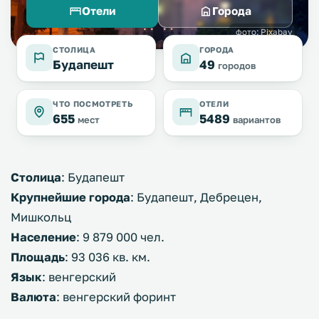
Отели
Города
фото: Pixabay
СТОЛИЦА
ГОРОДА
Будапешт
49
городов
ЧТО ПОСМОТРЕТЬ
ОТЕЛИ
655
5489
мест
вариантов
Столица
: Будапешт
Крупнейшие города
: Будапешт, Дебрецен,
Мишкольц
Население
: 9 879 000 чел.
Площадь
: 93 036 кв. км.
Язык
: венгерский
Валюта
: венгерский форинт