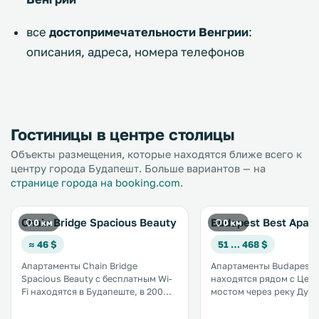
все
достопримечательности Венгрии
:
описания, адреса, номера телефонов
Гостиницы в центре столицы
Объекты размещения, которые находятся ближе всего к
центру города Будапешт. Больше вариантов — на
странице города на booking.com
.
Chain Bridge Spacious Beauty
Budapest Best Apar
0 км
0 км
≈ 46 $
51 … 468 $
Апартаменты Chain Bridge
Апартаменты Budapest 
Spacious Beauty с бесплатным Wi-
находятся рядом с Цеп
Fi находятся в Будапеште, в 200
мостом через реку Дунай. Во в
метрах от замка Буда и в 130
апартаментах к услугам
метрах от Цепного моста. Из
полностью оборудованн