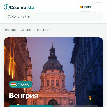
Columb
ista
USD
▾
Главная
Страны
Венгрия
СТРАНА
Венгрия