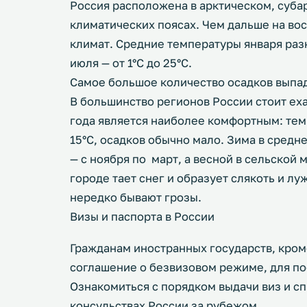
Россия расположена в арктическом, суба
климатических поясах. Чем дальше на во
климат. Средние температуры января разн
июля — от 1°C до 25°C.
Самое большое количество осадков выпада
В большинство регионов России стоит еха
года является наиболее комфортным: тем
15°C, осадков обычно мало. Зима в средн
— с ноября по март, а весной в сельской 
городе тает снег и образует слякоть и лу
нередко бывают грозы.
Визы и паспорта в России
Гражданам иностранных государств, кром
соглашение о безвизовом режиме, для по
Ознакомиться с порядком выдачи виз и 
консульствах России за рубежом.