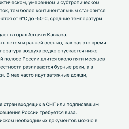
рктическом, умеренном и субтропическом
сток, тем более континентальным становится
ятся от 6°C до -50°C, средние температуры
ет в горах Алтая и Кавказа.
ть летом и ранней осенью, как раз это время
пература воздуха редко опускается ниже
ей полосе России длится около пяти месяцев
местности разливаются бурные реки, а в
жи. В мае часто идут затяжные дожди,
е стран входящих в СНГ или подписавшим
сещения России требуется виза.
списком необходимых документов можно в