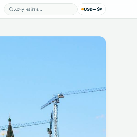
USD
— $
▾