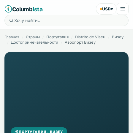
Columb
ista
USD
▾
Главная
Страны
Португалия
Distrito de Viseu
Визеу
Достопримечательности
Аэропорт Визеу
ПОРТУГАЛИЯ · ВИЗЕУ