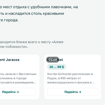
о мест отдыха с удобными лавочками, на
ь и насладится столь красивыми
и города.
ходятся ближе всего к месту «Аллея
ели поблизости».
ent Jaracza
GoHostel
1 км
10 … 59 $
ты Jaracza с бесплатным
Хостел GoHostel расположен в
положены в городе
Лодзи, в 650 метрах от
железнодорожного вокзала и
животными. Музей
автовокзала Лодзь Фабрычна, а
«Се-ма-фор» находится
также в 750 метрах от улицы
Перейти →
Перейти →
ритории
Петрковской. Лодзинский
а бесплатная частная
университет находится в 150
.
метрах. На территории