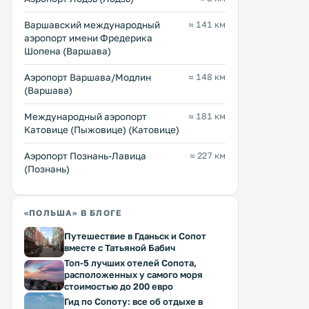
машиной. .
Варшавский международный
≈ 141 км
аэропорт имени Фредерика
Шопена (Варшава)
Аэропорт Варшава/Модлин
≈ 148 км
(Варшава)
Международный аэропорт
≈ 181 км
Катовице (Пыжовице) (Катовице)
Аэропорт Познань-Лавица
≈ 227 км
(Познань)
«ПОЛЬША» В БЛОГЕ
Путешествие в Гданьск и Сопот
вместе с Татьяной Бабич
Топ-5 лучших отелей Сопота,
расположенных у самого моря
стоимостью до 200 евро
Гид по Сопоту: все об отдыхе в