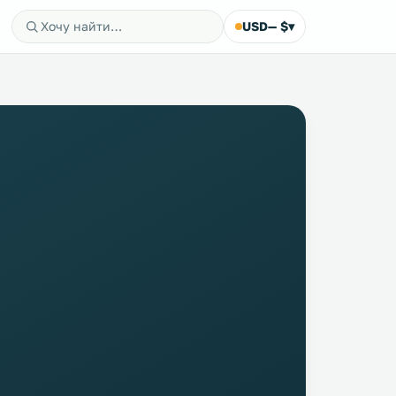
USD
— $
▾