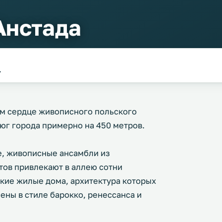
Анстада
.
ом сердце живописного польского
 юг города примерно на 450 метров.
де, живописные ансамбли из
тов привлекают в аллею сотни
ские жилые дома, архитектура которых
нены в стиле барокко, ренессанса и