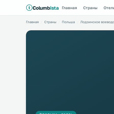
Columb
ista
Главная
Страны
Отел
Главная
Страны
Польша
Лодзинское воевод