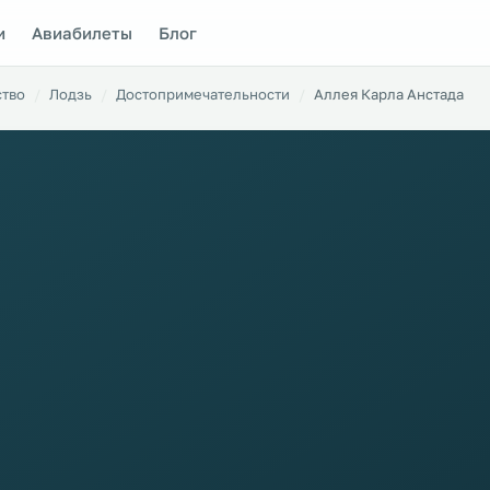
и
Авиабилеты
Блог
ство
Лодзь
Достопримечательности
Аллея Карла Анстада