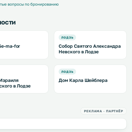
обустроена частная парковка . .
тые вопросы по бронированию
ности
ЛОДЗЬ
Se-ma-for
Собор Святого Александра
Невского в Лодзе
ЛОДЗЬ
Израиля
Дом Карла Шейблера
ского в Лодзе
РЕКЛАМА · ПАРТНЁР