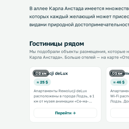
В аллее Карла Анстада имеется множеств
которых каждый желающий может присест
видами природной достопримечательност
Гостиницы рядом
Мы подобрали объекты размещения, которые на
Карла Анстада». Больше отелей — на карте «От
Rewolucji deLux
Apartam
0 км
1 км
≈ 25 $
≈ 46 $
Апартаменты Rewolucji deLux
Апартамен
расположены в городе Лодзь, в 1
Wi-Fi рас
км от музея анимации «Се-ма-
Лодзь. Допускается размещение с
фор». К услугам гостей
домашними 
бесплатный Wi-Fi и частная
анимации 
Перейти →
парковка на территории. В числе
в 700 метрах. На тер
удобств обеденная зона и мини-
обустроен
кухня. .
парковка. 