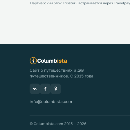
Партнёрский блок Tripster · встраивается через Travelpay
Columb
ista
Сайт о путешествиях и для
путешественников. С 2015 года.
info@columbista.com
© Columbista.com 2015 — 2026