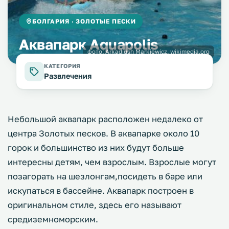
БОЛГАРИЯ · ЗОЛОТЫЕ ПЕСКИ
Аквапарк Aquapolis
фото:
Arkadiush Markiewicz, wikimedia.org
КАТЕГОРИЯ
Развлечения
Небольшой аквапарк расположен недалеко от
центра Золотых песков. В аквапарке около 10
горок и большинство из них будут больше
интересны детям, чем взрослым. Взрослые могут
позагорать на шезлонгам,посидеть в баре или
искупаться в бассейне. Аквапарк построен в
оригинальном стиле, здесь его называют
средиземноморским.