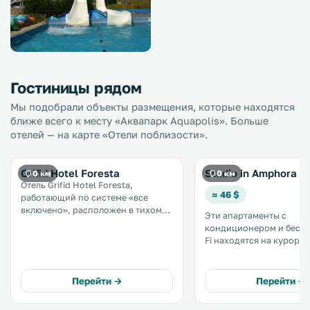
Гостиницы рядом
Мы подобрали объекты размещения, которые находятся
ближе всего к месту «Аквапарк Aquapolis». Больше
отелей — на карте «Отели поблизости».
Grifid Hotel Foresta
Studio in Amphora P
0 км
0 км
Отель Grifid Hotel Foresta,
≈ 46 $
работающий по системе «все
включено», расположен в тихом
Эти апартаменты с
районе курорта Золотые Пески, в
кондиционером и беспл
800 метрах от пляжа и центра
Fi находятся на курорт
города. К услугам гостей
Пески. Из апартаментов-студио in
ресторан, лобби-бар и открытый
Amphora Palace открыва
бассейн. Обустроена бесплатная
на море. Расстояние до аквапарка
Перейти →
Перейти →
частная. . . .
«Акваполис» составляет
метров. .