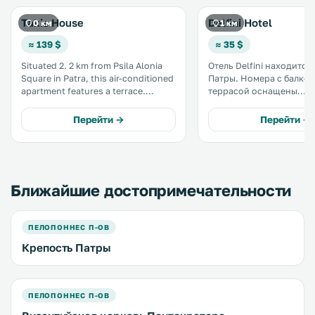
Takis House
Delfini Hotel
0 км
1 км
≈ 139 $
≈ 35 $
Situated 2. 2 km from Psila Alonia
Отель Delfini находится
Square in Patra, this air-conditioned
Патры. Номера с балконом или
apartment features a terrace.
террасой оснащены
Guests benefit from free WiFi and
кондиционером и беспл
private parking available on site.
Fi. К услугам гостей
Перейти →
Перейти →
The unit is fitted with a kitchen. .
круглосуточная стойка
регистрации, снэк-бар 
общий лаундж и зал для
проведения совещаний.
Ближайшие достопримечательности
ПЕЛОПОННЕС П-ОВ
Крепость Патры
ПЕЛОПОННЕС П-ОВ