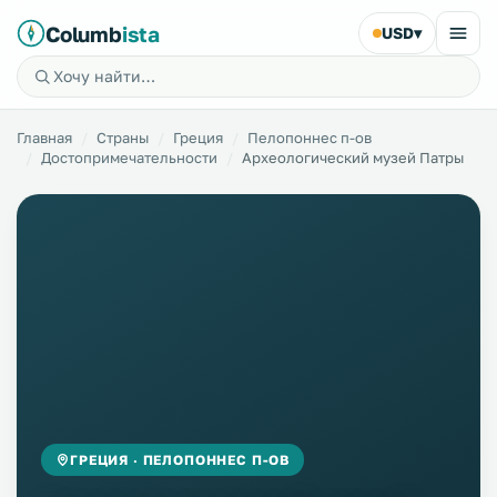
Columb
ista
USD
▾
Главная
Страны
Греция
Пелопоннес п-ов
Достопримечательности
Археологический музей Патры
ГРЕЦИЯ · ПЕЛОПОННЕС П-ОВ