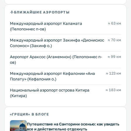
БЛИЖАЙШИЕ АЭРОПОРТЫ
Международный аэропорт Каламата
≈ 63 км
(Пелопоннес п-ов)
Международный аэропорт Закинфа «Дионисиос
≈ 70 км
Соломос» (Закинф о.)
Аеропорт Араксос (Агамемнон) (Пелопоннес п-
≈ 99 км
ов)
Международный аэропорт Кефалонии «Ана
≈ 123 км
Полату» (Кефалония о.)
Национальный аэропорт острова Китира
≈ 183 км
(Китира)
«ГРЕЦИЯ» В БЛОГЕ
Путешествие на Санторини осенью: как увидеть
все и действительно отдохнуть