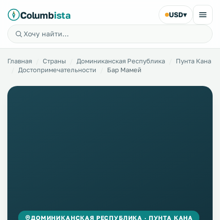
Columb
ista
USD
▾
Главная
Страны
Доминиканская Республика
Пунта Кана
Достопримечательности
Бар Мамей
ДОМИНИКАНСКАЯ РЕСПУБЛИКА · ПУНТА КАНА