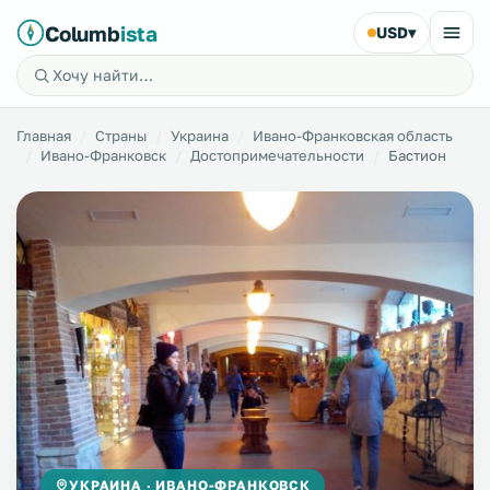
Columb
ista
USD
▾
Главная
Страны
Украина
Ивано-Франковская область
Ивано-Франковск
Достопримечательности
Бастион
УКРАИНА · ИВАНО-ФРАНКОВСК