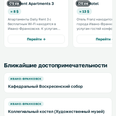
Daily Rent Apartments 3
Franz Hotel
0 км
0 км
≈ 8 $
≈ 13 $
Апартаменты Daily Rent 3 с
Отель Franz находится в
бесплатным Wi-Fi находятся в
города Ивано-Франковск
Ивано-Франковске. К услугам
услугам гостей комфор
гостей балкон. В числе удобств
номера с бесплатным Wi
кухня и телевизор со
Прогулка до собора Во
Перейти →
Перейти →
спутниковыми каналами. В
Христова и мэрии заним
собственной ванной комнате
минут. Места на парковке
установлена ванна. .
предоставляются беспла
Ближайшие достопримечательности
ИВАНО-ФРАНКОВСК
Кафедральный Воскресенский собор
ИВАНО-ФРАНКОВСК
Коллегиальный костел (Художественный музей)