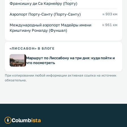
Франсишку ди Са Карнейру (Порту)
Аэропорт Порту-Санту (Порту-Санту)
≈ 903 км
Международный аэропорт Мадейры имени
≈ 961 км
Криштиану Роналду (Фуншал)
«ЛИССАБОН» В БЛОГЕ
Маршрут по Лиссабону на три дня: куда пойти и
что посмотреть
При копировании любой информации активная ссылка на источник
обязательна.
Columb
ista