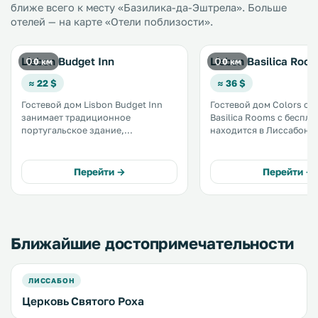
ближе всего к месту «Базилика-да-Эштрела». Больше
отелей — на карте «Отели поблизости».
Lisbon Budget Inn
Lisbon Basilica Roo
0 км
0 км
≈ 22 $
≈ 36 $
Гостевой дом Lisbon Budget Inn
Гостевой дом Colors of 
занимает традиционное
Basilica Rooms с беспла
португальское здание,
находится в Лиссабоне,
расположенное в Лиссабоне, в
метрах от района Байрру
нескольких минутах ходьбы от
услугам гостей телевиз
Базилики-да-Эштрела. Гостям
Гостевой дом располаг
Перейти →
Перейти →
предоставляются номера и
гостиной, кухней и об
апартаменты. На территории
ванными комнатами. .
разбит сад. .
Ближайшие достопримечательности
ЛИССАБОН
Церковь Святого Роха