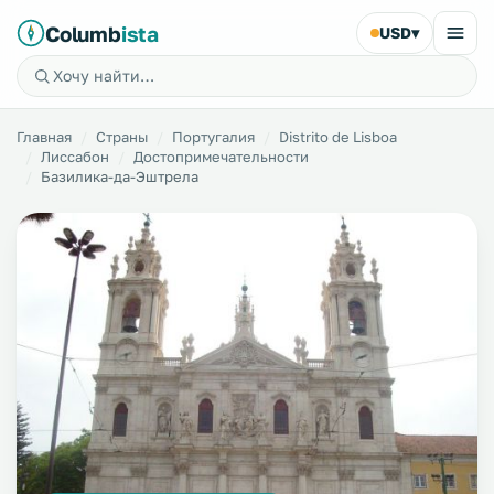
Columb
ista
USD
▾
Главная
Страны
Португалия
Distrito de Lisboa
Лиссабон
Достопримечательности
Базилика-да-Эштрела