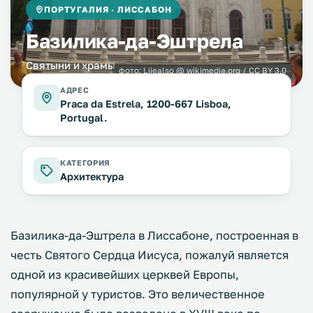
ПОРТУГАЛИЯ · ЛИССАБОН
Базилика-да-Эштрела
Святыни и храмы
фото:
Lijealso @ wikimedia.org / CC BY 3.0
АДРЕС
Praсa da Estrela, 1200-667 Lisboa,
Portugal.
КАТЕГОРИЯ
Архитектура
Базилика-да-Эштрела в Лиссабоне, построенная в
честь Святого Сердца Иисуса, пожалуй является
одной из красивейших церквей Европы,
популярной у туристов. Это величественное