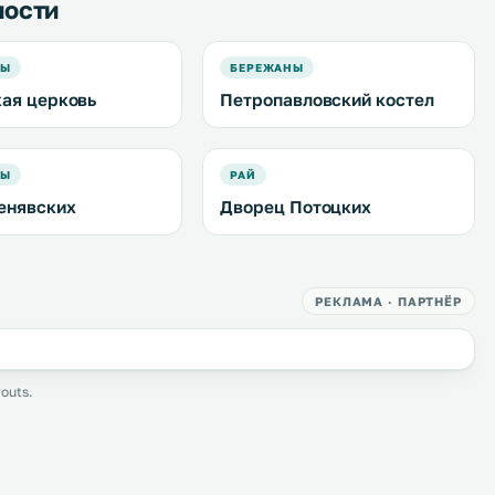
ности
НЫ
БЕРЕЖАНЫ
ая церковь
Петропавловский костел
НЫ
РАЙ
енявских
Дворец Потоцких
РЕКЛАМА · ПАРТНЁР
outs.