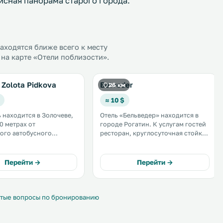
сная панорама старого города.
ходятся ближе всего к месту
на карте «Отели поблизости».
Zolota Pidkova
Belveder
26 км
≈ 10 $
ь находится в Золочеве,
Отель «Бельведер» находится в
0 метрах от
городе Рогатин. К услугам гостей
ого автобусного
ресторан, круглосуточная стойка
регистрации и общая сауна. На
 Wi-Fi, терраса и пункт
всей территории отеля работает
лосипедов. В
бесплатный Wi-Fi. .
Перейти →
Перейти →
 "Золотая подкова"
едлагаются строго
е номера и. . . .
тые вопросы по бронированию