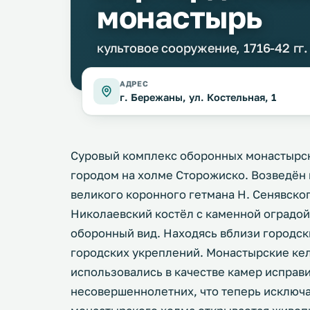
монастырь
культовое сооружение, 1716-42 гг.
АДРЕС
г. Бережаны, ул. Костельная, 1
Суровый комплекс оборонных монастырс
городом на холме Сторожиско. Возведён в
великого коронного гетмана Н. Сенявско
Николаевский костёл с каменной оградо
оборонный вид. Находясь вблизи городски
городских укреплений. Монастырские кел
использовались в качестве камер исправ
несовершеннолетних, что теперь исключа