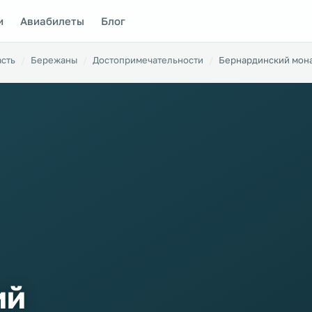
и
Авиабилеты
Блог
асть
Бережаны
Достопримечательности
Бернардинский мон
ий