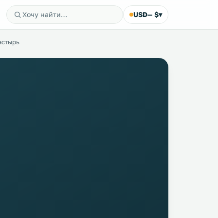
USD
— $
▾
астырь