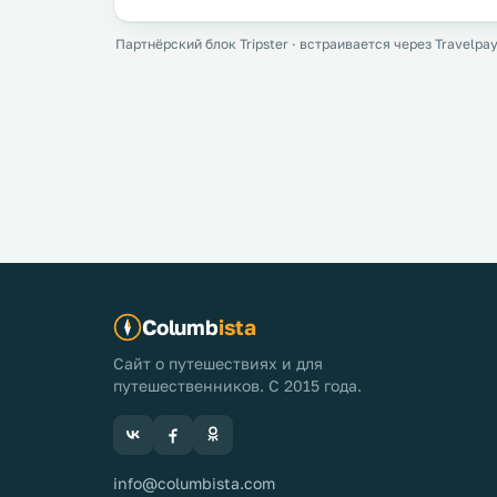
Партнёрский блок Tripster · встраивается через Travelpay
Columb
ista
Сайт о путешествиях и для
путешественников. С 2015 года.
info@columbista.com