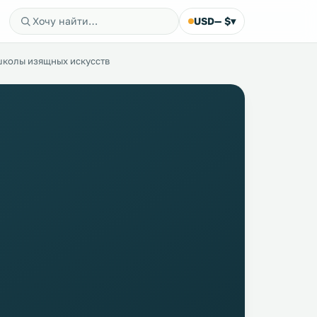
USD
— $
▾
колы изящных искусств