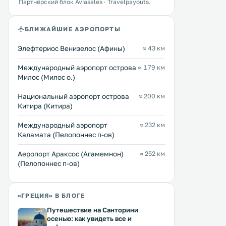
Партнёрский блок Aviasales · Travelpayouts.
номеров, бесплатный WiFi в местах
альтернативой проживан
общего пользования и бесплатная
центре города. .
частная парковка на территории
БЛИЖАЙШИЕ АЭРОПОРТЫ
отеля. .
Элефтериос Венизелос (Афины)
≈ 43 км
Междунарoдный аэропорт острова
≈ 179 км
Милос (Милос о.)
Национальный аэропорт острова
≈ 200 км
Китира (Китира)
Международный аэропорт
≈ 232 км
Каламата (Пелопоннес п-ов)
Аеропорт Араксос (Агамемнон)
≈ 252 км
(Пелопоннес п-ов)
«ГРЕЦИЯ» В БЛОГЕ
Путешествие на Санторини
осенью: как увидеть все и