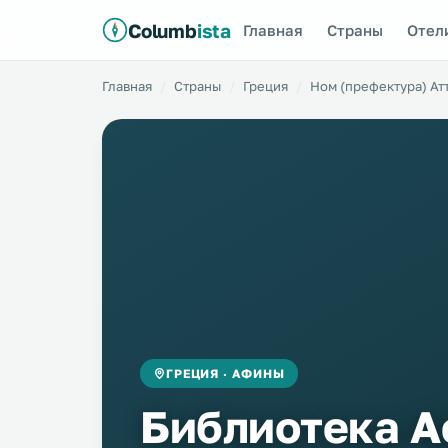
Columb
ista
Главная
Страны
Отел
Главная
Страны
Греция
Ном (префектура) Ат
ГРЕЦИЯ · АФИНЫ
Библиотека 