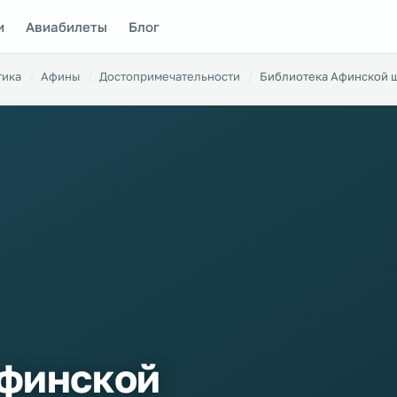
и
Авиабилеты
Блог
тика
Афины
Достопримечательности
Библиотека Афинской ш
Афинской