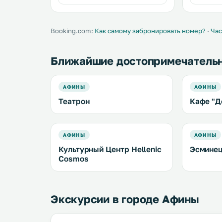
Ставрос Ниаркоса. В
апартаментах обустроена мини-
кухня с холодильником и
варочной поверхностью. .
Booking.com:
Как самому забронировать номер?
·
Час
Ближайшие достопримечатель
АФИНЫ
АФИНЫ
Театрон
Кафе "Д
АФИНЫ
АФИНЫ
Культурный Центр Hellenic
Эсминец
Cosmos
Экскурсии в городе Афины