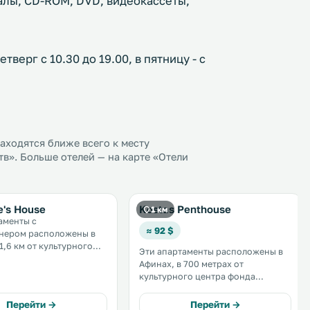
алы, CD-ROM, DVD, видеокассеты,
верг с 10.30 до 19.00, в пятницу - с
ходятся ближе всего к месту
». Больше отелей — на карте «Отели
e's House
Kostas Penthouse
1 км
аменты с
≈ 92 $
нером расположены в
1,6 км от культурного
Эти апартаменты расположены в
ени Ставроса Ниаркоса.
Афинах, в 700 метрах от
рного центра Онассис —
культурного центра фонда
Ставроса Ниархоса и в 1,6 км от
 Wi-Fi. .
пристани для яхт Флисвос. К
Перейти →
Перейти →