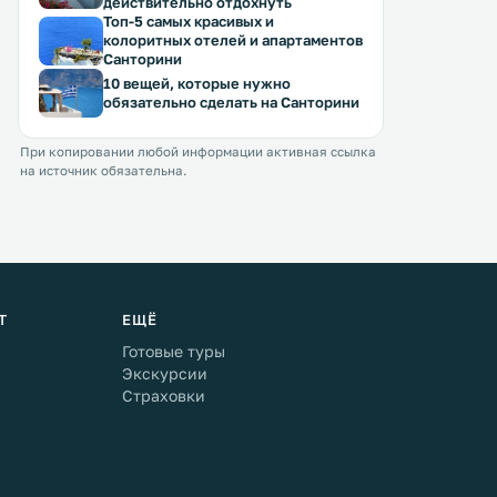
действительно отдохнуть
Топ-5 самых красивых и
колоритных отелей и апартаментов
Санторини
10 вещей, которые нужно
обязательно сделать на Санторини
При копировании любой информации активная ссылка
на источник обязательна.
Т
ЕЩЁ
Готовые туры
Экскурсии
Страховки