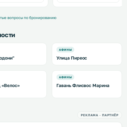
услугам гостей бесплатный Wi-Fi,
балкон и частная парковка. .
тые вопросы по бронированию
ности
АФИНЫ
одони"
Улица Пиреос
АФИНЫ
 «Велос»
Гавань Флисвос Марина
РЕКЛАМА · ПАРТНЁР