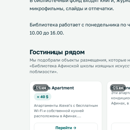
В библиотечный фонд входят книги, журн
микрофильмы, слайды и отпечатки.
Библиотека работает с понедельника по чет
10.00 до 16.00.
Гостиницы рядом
Мы подобрали объекты размещения, которые на
«Библиотека Афинской школы изящных искусств
поблизости».
Alexei's Apartment
Dim Iren
1 км
1 км
Эти апарт
≈ 40 $
кондицио
Афинах, в 
Апартаменты Alexei's с бесплатным
центра им
Wi-Fi и собственной кухней
До культу
расположены в Афинах.
2,1 км. К услугам гостей
Апартаменты находятся в 2 км от
бесплатный
культурного центра фонда
Перейти →