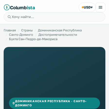
Columb
ista
USD
▾
Главная
Страны
Доминиканская Республика
Санто-Доминго
Достопримечательности
Бухта Сан-Педро-де-Макориса
ДОМИНИКАНСКАЯ РЕСПУБЛИКА · САНТО-
ДОМИНГО