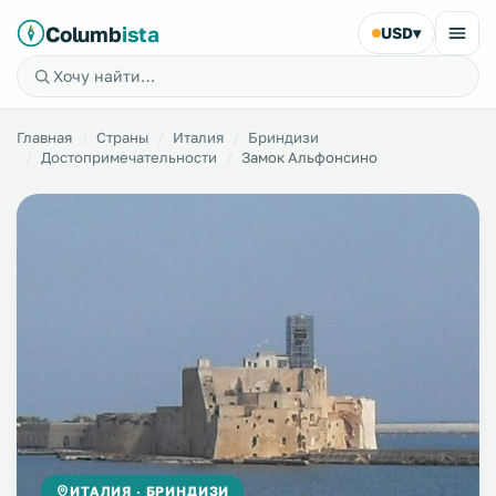
Columb
ista
USD
▾
Главная
Страны
Италия
Бриндизи
Достопримечательности
Замок Альфонсино
ИТАЛИЯ · БРИНДИЗИ