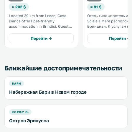
≈ 202 $
≈ 81 $
Located 39 km from Lecce, Casa
Отель типа «постель и з
Bianca offers pet-friendly
Sciaia a Mare расположе
accommodation in Brindisi. Guests
Бриндизи. К услугам гостей
benefit from terrace and a
частная парковка и бес
barbecue. Free private parking is
Wi-Fi на всей территори
Перейти →
Перейти →
available on site. .
Ежедневно в отеле под
сладкий завтрак. Все красочные
номера оформлены в
классическом стиле. .
Ближайшие достопримечательности
БАРИ
Набережная Бари в Новом городе
КОРФУ О.
Остров Эрикусса