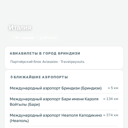
Италия
25 городов
40 мест
АВИАБИЛЕТЫ В ГОРОД БРИНДИЗИ
Партнёрский блок Aviasales · Travelpayouts.
БЛИЖАЙШИЕ АЭРОПОРТЫ
Междунарoдный аэропорт Бриндизи (Бриндизи)
≈ 5 км
Международный аэропорт Бари имени Кароля
≈ 134 км
Войтылы (Бари)
Международный аэропорт Неаполя Каподикино
≈ 374 км
(Неаполь)