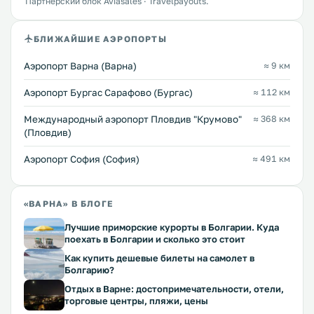
Партнёрский блок Aviasales · Travelpayouts.
БЛИЖАЙШИЕ АЭРОПОРТЫ
Аэропорт Варна (Варна)
≈ 9 км
Аэропорт Бургас Сарафово (Бургас)
≈ 112 км
Международный аэропорт Пловдив "Крумово"
≈ 368 км
(Пловдив)
Аэропорт София (София)
≈ 491 км
«ВАРНА» В БЛОГЕ
Лучшие приморские курорты в Болгарии. Куда
поехать в Болгарии и сколько это стоит
Как купить дешевые билеты на самолет в
Болгарию?
Отдых в Варне: достопримечательности, отели,
торговые центры, пляжи, цены