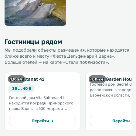
Гостиницы рядом
Мы подобрали объекты размещения, которые находятся
ближе всего к месту «Феста Дельфинарий Варна».
Больше отелей — на карте «Отели поблизости».
Vila Saltanat 41
Secret Garden Hous
0 км
0 км
Гостевой дом Secret Ga
35 … 40 $
расположен в городе В
Варненской области, в 
Гостевой дом Vila Saltanat 41
от зоопарка Варны. К услугам
находится посреди Приморского
гостей принадлежности
парка Варны, в 500 метрах от
барбекю, детская игров
городского пляжа. В нем есть сад
площадка, бесплатный W
с бассейном и терраса с открытой
Перейти →
Перейти →
всей территории и бесп
площадкой для барбекю. .
частная парковка. .