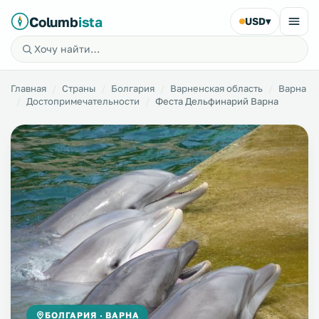
Columb
ista
USD
▾
Главная
Страны
Болгария
Варненская область
Варна
Достопримечательности
Феста Дельфинарий Варна
БОЛГАРИЯ · ВАРНА