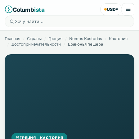
Columb
ista
USD
▾
Главная
Страны
Греция
Nomós Kastoriás
Кастория
Достопримечательности
Драконья пещера
ГРЕЦИЯ · КАСТОРИЯ