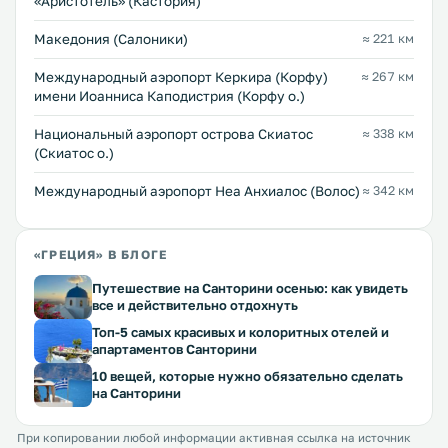
«Аристотель» (Кастория)
Македония (Салоники)
≈ 221 км
Международный аэропорт Керкира (Корфу)
≈ 267 км
имени Иоанниса Каподистрия (Корфу о.)
Национальный аэропорт острова Скиатос
≈ 338 км
(Скиатос о.)
Международный аэропорт Неа Анхиалос (Волос)
≈ 342 км
«ГРЕЦИЯ» В БЛОГЕ
Путешествие на Санторини осенью: как увидеть
все и действительно отдохнуть
Топ-5 самых красивых и колоритных отелей и
апартаментов Санторини
10 вещей, которые нужно обязательно сделать
на Санторини
При копировании любой информации активная ссылка на источник