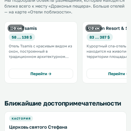
Мы подобрали объекты размещения, которые находятся
ближе всего к месту «Драконья пещера». Больше отелей
— на карте «Отели поблизости».
Hotel Tsamis
Limneon Resort & S
0 км
0 км
58 … 138 $
83 … 387 $
Отель Tsamis с красивым видом из
Курортный спа-отель L
окон, построенный в
находится на живопис
традиционном архитектурном
территории площадью 2,
стиле, расположен рядом с
его номеров и люксов
озером. К услугам гостей
открывается вид на озе
красивый сад у озера и номера с
Комплекс состоит из 2 
Перейти →
Перейти →
видом на озеро или горы. Отель
Limneon Crystal и Limne
Tsamis находится в 4 км от города
.
Кастории. .
Ближайшие достопримечательности
КАСТОРИЯ
Церковь святого Стефана