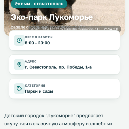
КРЫМ · СЕВАСТОПОЛЬ
Эко-парк Лукоморье
развлекательный комплекс, 1987 г.
фото:
Tet a tet
@ Wikimedia Commons /
CC BY-SA 3.0
ВРЕМЯ РАБОТЫ
8:00 - 23:00
АДРЕС
г. Севастополь, пр. Победы, 1-а
КАТЕГОРИЯ
Парки и сады
Детский городок "Лукоморье" предлагает
окунуться в сказочную атмосферу волшебных