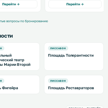
ходьбы расположены
Перейти →
Перейти →
аду, Байру-Алту и
тые вопросы по бронированию
ности
ОН
ЛИССАБОН
альный
Площадь Толерантности
ческий театр
ы Марии Второй
ОН
ЛИССАБОН
 Фигейра
Площадь Реставраторов