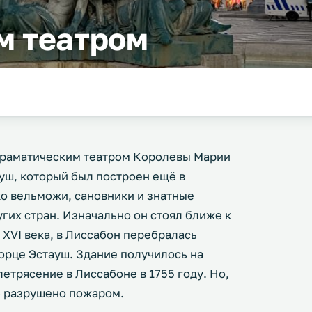
м театром
драматическим театром Королевы Марии
уш, который был построен ещё в
ко вельможи, сановники и знатные
гих стран. Изначально он стоял ближе к
 XVI века, в Лиссабон перебралась
орце Эстауш. Здание получилось на
етрясение в Лиссабоне в 1755 году. Но,
ю разрушено пожаром.