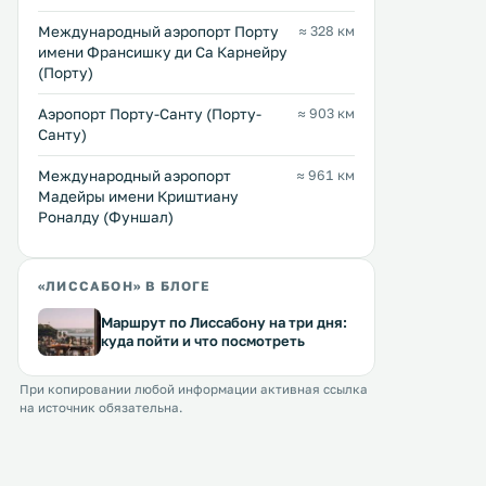
Международный аэропорт Порту
≈ 328 км
имени Франсишку ди Са Карнейру
(Порту)
Аэропорт Порту-Санту (Порту-
≈ 903 км
Санту)
Международный аэропорт
≈ 961 км
Мадейры имени Криштиану
Роналду (Фуншал)
«ЛИССАБОН» В БЛОГЕ
Маршрут по Лиссабону на три дня:
Hotel Metropole
Rossio Delight
0 км
0 км
куда пойти и что посмотреть
98 … 318 $
≈ 104 $
При копировании любой информации активная ссылка
Отель Metropole расположен в
Апартаменты Rossio Delig
на источник обязательна.
престижном месте на главной
бесплатным Wi-Fi и
лиссабонской площади Россио.
кондиционером располо
Этот бутик-отель декорирован в
самом центре Лиссабона,
стиле ар-нуво. .
площадью Росиу и Наци