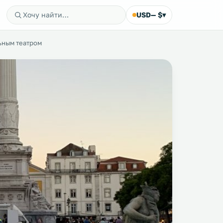
USD
— $
▾
ьным театром