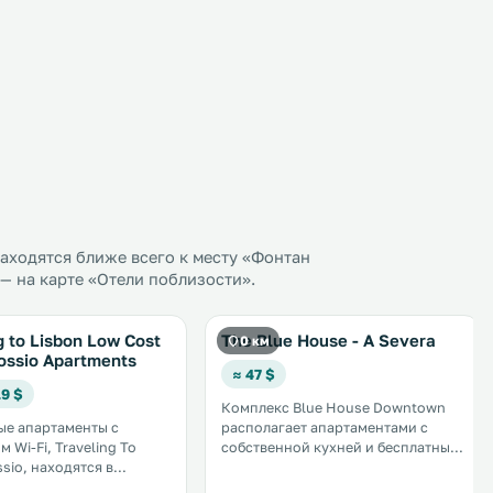
аходятся ближе всего к месту «Фонтан
— на карте «Отели поблизости».
g to Lisbon Low Cost
The Blue House - A Severa
0 км
ossio Apartments
≈ 47 $
19 $
Комплекс Blue House Downtown
е апартаменты с
располагает апартаментами с
 Wi-Fi, Traveling To
собственной кухней и бесплатным
sio, находятся в
WiFi, размещенными по разным
ом районе Байша. В 20
адресам в Лиссабоне. .