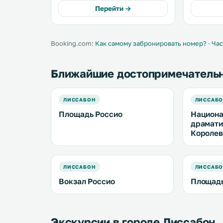
собственной ванной комнате душ,
минутах 
Перейти →
фен и бесплатные туалетно-
районы Ши
косметические принадлежности. .
Алфама. .
Booking.com:
Как самому забронировать номер?
·
Час
Ближайшие достопримечатель
ЛИССАБОН
ЛИССАБ
Площадь Россио
Национ
драмати
Королев
ЛИССАБОН
ЛИССАБ
Вокзал Россио
Площадь
Экскурсии в городе Лиссабон