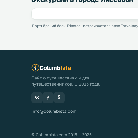
Партнёрский блок Tripster · встраивается через Travelpay
Columb
ista
Сайт о путешествиях и для
путешественников. С 2015 года.
info@columbista.com
© Columbista.com 2015 — 2026