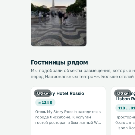
Гостиницы рядом
Мы подобрали объекты размещения, которые н
перед Национальным театром». Больше отелей 
My Story Hotel Rossio
Travelin
0 км
0 км
Lisbon R
≈ 124 $
113 … 3
Отель My Story Rossio находится в
городе Лиссабоне. К услугам
Просторны
гостей ресторан и бесплатный Wi-
бесплатным
Fi. Все номера оборудованы
Lisbon Ros
кондиционером и мини-баром. В
лиссабонск