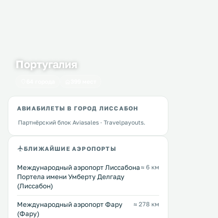
Португалия
64 города
399 мест
АВИАБИЛЕТЫ В ГОРОД ЛИССАБОН
Партнёрский блок Aviasales · Travelpayouts.
БЛИЖАЙШИЕ АЭРОПОРТЫ
Международный аэропорт Лиссабона
≈ 6 км
Портела имени Умберту Делгаду
(Лиссабон)
Международный аэропорт Фару
≈ 278 км
(Фару)