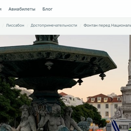
и
Авиабилеты
Блог
Лиссабон
Достопримечательности
Фонтан перед Национал