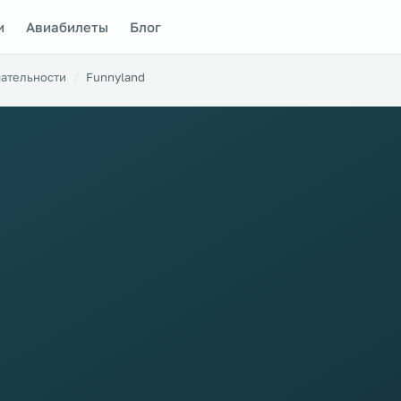
и
Авиабилеты
Блог
ательности
Funnyland