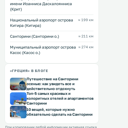
имени Иоанниса Даскалоянниса
с Археологическим музеем. К
1920-х гг. , признанное
(Крит)
услугам гостей современные
памятником архитектуры. Из ег
номера с ЖК-телевизорами, а
окон открывается вид на
Перейти →
Перейти →
также плавательный бассейн на
Национальный аэропорт острова
≈ 199 км
порт Ираклиона. .
крыше с видом на Ираклион и
Китира (Китира)
старинный Венецианский порт. .
Санторини (Санторини о.)
≈ 211 км
Муниципальный аэропорт острова
≈ 274 км
Касос (Касос о.)
«ГРЕЦИЯ» В БЛОГЕ
Путешествие на Санторини
осенью: как увидеть все и
действительно отдохнуть
Топ-5 самых красивых и
колоритных отелей и апартаментов
Санторини
10 вещей, которые нужно
обязательно сделать на Санторини
При копировании любой информации активная ссылка