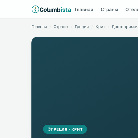
Columb
ista
Главная
Страны
Отел
Главная
Страны
Греция
Крит
Достопримеч
ГРЕЦИЯ · КРИТ