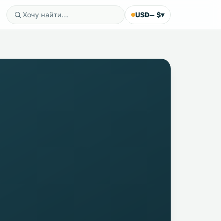
USD
— $
▾