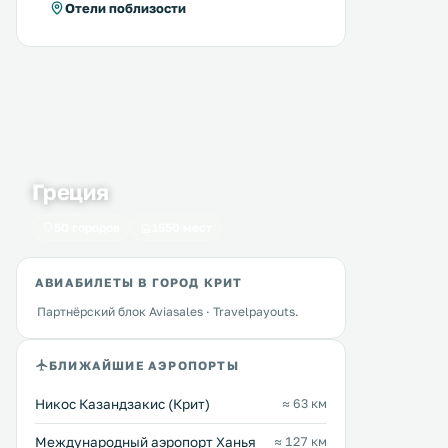
Отели поблизости
Греция
50 городов
1650 мест
АВИАБИЛЕТЫ В ГОРОД КРИТ
Партнёрский блок Aviasales · Travelpayouts.
Capsis Astoria Heraklion
GDM Megaron Hotel
БЛИЖАЙШИЕ АЭРОПОРТЫ
0 км
0 км
59 … 185 $
81 … 381 $
Никос Казандзакис (Крит)
≈ 63 км
Широко известный отель Capsis
Престижный 5-звездочны
Международный аэропорт Ханья
≈ 127 км
Astoria Heraklion находится рядом
GDM Megaron занимает з