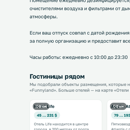
Помещение ежедневно дезинфицируется,
очистителями воздуха и фильтрами от д
атмосферы.
Если ваш отпуск совпал с датой рождени
за полную организацию и предоставит вс
Часы работы: ежедневно с 10:00 до 23:30
Гостиницы рядом
Мы подобрали объекты размещения, которые на
«Funnyland». Больше отелей — на карте «Отели
Hotel Life
Aquila At
0 км
0 км
45 … 231 $
79 … 19
Отель Life находится в центре
Пятизвезд
города, в 200 метрах от порта
Atlantis 