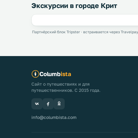
Экскурсии в городе Крит
Партнёрский блок Tripster · встраивается через Travelpay
Columb
ista
Сайт о путешествиях и для
путешественников. С 2015 года.
info@columbista.com