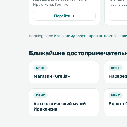
Ираклиона. Гостям
гавань ра
предоставляются номера с
от археол
современными удобствами,
Ираклиона. К услугам г
Перейти →
включая беспроводной доступ в
открытый 
Интернет. Во всем здании отеля
бассейн и
установлены кондиционеры. .
оформленн
Booking.com:
Как самому забронировать номер?
·
Час
Ближайшие достопримечатель
КРИТ
КРИТ
Магазин «Grelia»
Набереж
КРИТ
КРИТ
Археологический музей
Ворота 
Ираклиона