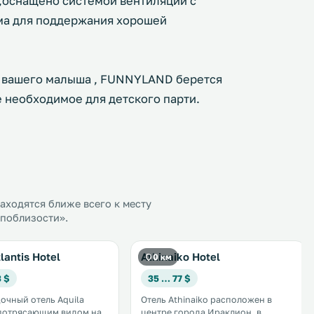
оснащено системой вентиляции с
ыма для поддержания хорошей
я вашего малыша , FUNNYLAND берется
е необходимое для детского парти.
ходятся ближе всего к месту
 поблизости».
lantis Hotel
Athinaiko Hotel
0 км
3 $
35 … 77 $
очный отель Aquila
Отель Athinaiko расположен в
с потрясающим видом на
центре города Ираклион, в