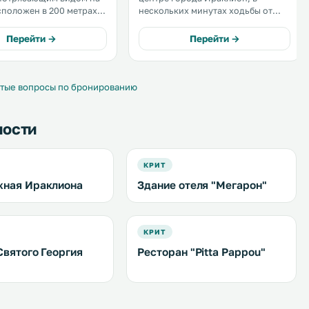
сположен в 200 метрах
нескольких минутах ходьбы от
огического музея
порта. К услугам гостей номера с
остей
собственными ванными
Перейти →
Перейти →
бассейн, полукрытый
комнатами. В этом уютном отеле
 элегантно
гостям предлагается 40
ый ресторан. .
комфортабельных, красиво
оформленных номеров. .
тые вопросы по бронированию
ности
КРИТ
ная Ираклиона
Здание отеля "Мегарон"
КРИТ
Святого Георгия
Ресторан "Pitta Pappou"