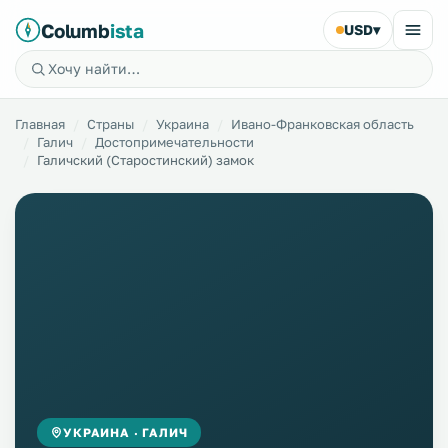
Columb
ista
USD
▾
Главная
Страны
Украина
Ивано-Франковская область
Галич
Достопримечательности
Галичский (Старостинский) замок
УКРАИНА · ГАЛИЧ