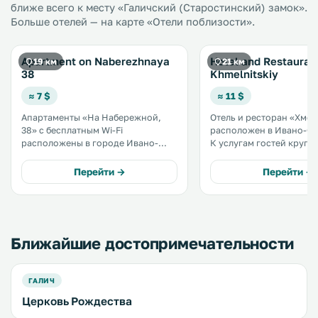
ближе всего к месту «Галичский (Старостинский) замок».
Больше отелей — на карте «Отели поблизости».
Apartment on Naberezhnaya
Hotel and Restauran
19 км
21 км
38
Khmelnitskiy
≈ 7 $
≈ 11 $
Апартаменты «На Набережной,
Отель и ресторан «Хме
38» с бесплатным Wi-Fi
расположен в Ивано-Фр
расположены в городе Ивано-
К услугам гостей кругл
Франковск. На территории
стойка регистрации, ре
обустроена частная парковка. В
бар. Железнодорожный вокзал
Перейти →
Перейти →
числе удобств всех апартаментов
Ивано-Франковска нах
телевизор и DVD-плеер. .
всего в 1,3 км. .
Ближайшие достопримечательности
ГАЛИЧ
Церковь Рождества