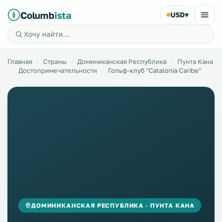
Columb
ista
USD
▾
Главная
Страны
Доминиканская Республика
Пунта Кана
Достопримечательности
Гольф-клуб "Catalonia Caribe"
ДОМИНИКАНСКАЯ РЕСПУБЛИКА · ПУНТА КАНА