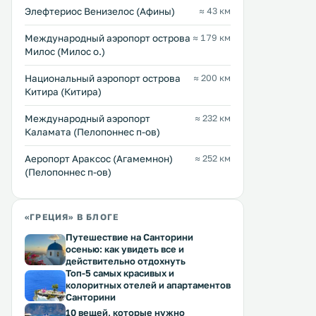
Элефтериос Венизелос (Афины)
≈ 43 км
Междунарoдный аэропорт острова
≈ 179 км
Милос (Милос о.)
Национальный аэропорт острова
≈ 200 км
Китира (Китира)
Международный аэропорт
≈ 232 км
Каламата (Пелопоннес п-ов)
Аеропорт Араксос (Агамемнон)
≈ 252 км
(Пелопоннес п-ов)
«ГРЕЦИЯ» В БЛОГЕ
Путешествие на Санторини
осенью: как увидеть все и
действительно отдохнуть
Топ-5 самых красивых и
колоритных отелей и апартаментов
Санторини
10 вещей, которые нужно