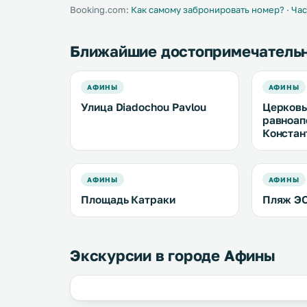
Booking.com:
Как самому забронировать номер?
·
Час
Ближайшие достопримечатель
АФИНЫ
АФИНЫ
Улица Diadochou Pavlou
Церковь
равноап
Констан
АФИНЫ
АФИНЫ
Площадь Катраки
Пляж ЭО
Экскурсии в городе Афины