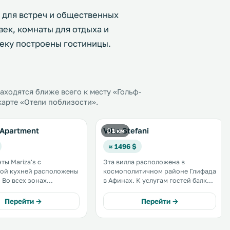
я для встреч и общественных
ек, комнаты для отдыха и
еку построены гостиницы.
ходятся ближе всего к месту «Гольф-
 карте «Отели поблизости».
 Apartment
Villa Stefani
1 км
≈ 1496 $
ты Mariza's с
Эта вилла расположена в
ной кухней расположены
космополитичном районе Глифада
ах
в Афинах. К услугам гостей балкон
ляется бесплатный Wi-
и сад с открытым бассейном.
ентра Афин — 12 км. .
Всего в нескольких минутах
Перейти →
Перейти →
ходьбы от виллы работают
различные магазины и рестораны.
Также к услугам гостей сауна. .