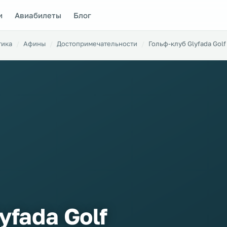
и
Авиабилеты
Блог
тика
Афины
Достопримечательности
Гольф-клуб Glyfada Golf
yfada Golf