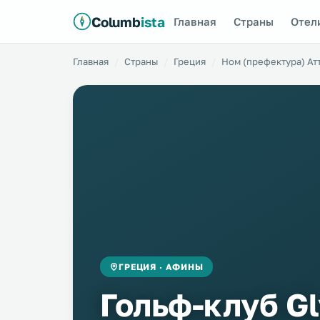
Columb
ista
Главная
Страны
Отел
Главная
Страны
Греция
Ном (префектура) Ат
ГРЕЦИЯ · АФИНЫ
Гольф-клуб Gl