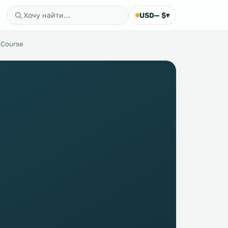
USD
— $
▾
 Course