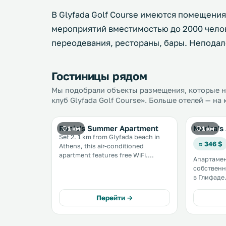
В Glyfada Golf Course имеются помещени
мероприятий вместимостью до 2000 челов
переодевания, рестораны, бары. Неподал
Гостиницы рядом
Мы подобрали объекты размещения, которые на
клуб Glyfada Golf Course». Больше отелей — на
Rania's Summer Apartment
Mariza's
1 км
1 км
Set 2. 1 km from Glyfada beach in
≈ 346 $
Athens, this air-conditioned
apartment features free WiFi.
Апартамен
Guests benefit from balcony. A
собствен
dishwasher, an oven and a fridge
в Глифаде. Во всех зон
can be found in the kitchen. A TV is
предостав
offered. .
Fi. До ц
Перейти →