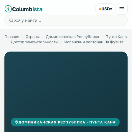
Columb
ista
USD
▾
Главная
Страны
Доминиканская Республика
Пунта Кана
Достопримечательности
Испанский ресторан Ла Фуэнте
ДОМИНИКАНСКАЯ РЕСПУБЛИКА · ПУНТА КАНА