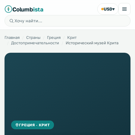
Columb
ista
USD
▾
Главная
Страны
Греция
Крит
Достопримечательности
Исторический музей Крита
ГРЕЦИЯ · КРИТ