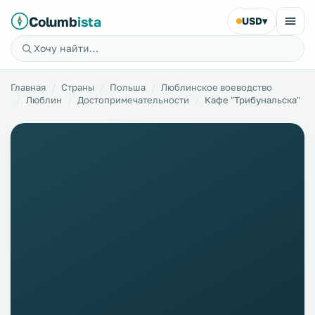
Columb
ista
USD
▾
Главная
Страны
Польша
Люблинское воеводство
Люблин
Достопримечательности
Кафе "Трибунальска"