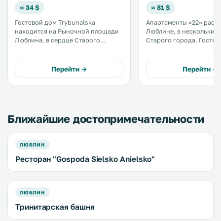
≈ 34 $
≈ 81 $
Гостевой дом Trybunalska
Апартаменты «22» расп
находится на Рыночной площади
Люблине, в нескольких 
Люблина, в сердце Старого
Старого города. Гостям
города. К услугам гостей
предоставляется беспла
оригинально оформленные в
и бесплатная частная п
индустриальном стиле номера с
территории. В апартаментах
Перейти →
Перейти →
кондиционером и Wi-Fi. .
имеется мини-кухня, о
зона и собственная ван
комната. .
Ближайшие достопримечательности
ЛЮБЛИН
Ресторан "Gospoda Sielsko Anielsko"
ЛЮБЛИН
Тринитарская башня