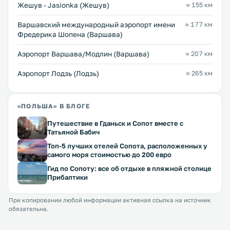
Жешув - Jasionka (Жешув)
≈ 155 км
Варшавский международный аэропорт имени
≈ 177 км
Фредерика Шопена (Варшава)
Аэропорт Варшава/Модлин (Варшава)
≈ 207 км
Аэропорт Лодзь (Лодзь)
≈ 265 км
«ПОЛЬША» В БЛОГЕ
Путешествие в Гданьск и Сопот вместе с
Татьяной Бабич
Топ-5 лучших отелей Сопота, расположенных у
самого моря стоимостью до 200 евро
Гид по Сопоту: все об отдыхе в пляжной столице
Прибалтики
При копировании любой информации активная ссылка на источник
обязательна.