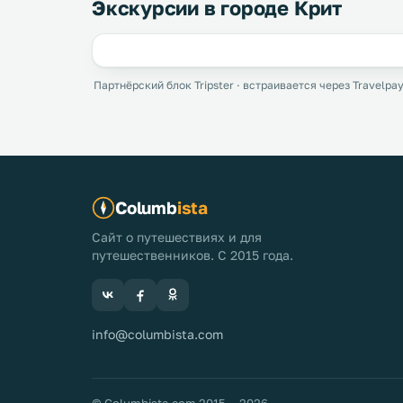
Экскурсии в городе Крит
Партнёрский блок Tripster · встраивается через Travelpay
Columb
ista
Сайт о путешествиях и для
путешественников. С 2015 года.
info@columbista.com