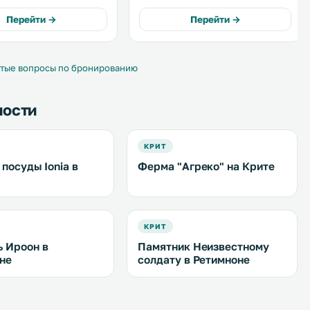
 private
номерах предоставляются
Перейти →
Перейти →
кухонные принадлежности и
mplete with a dishwasher
бесплатный Wi-Fi. .
n. .
тые вопросы по бронированию
ности
КРИТ
посуды Ionia в
Ферма "Агреко" на Крите
КРИТ
 Ироон в
Памятник Неизвестному
не
солдату в Ретимноне