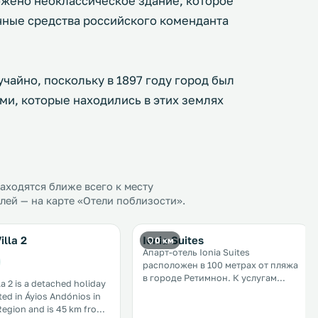
ожено неоклассическое здание, которое
ичные средства российского коменданта
чайно, поскольку в 1897 году город был
ми, которые находились в этих землях
ходятся ближе всего к месту
ей — на карте «Отели поблизости».
illa 2
Ionia Suites
0 км
Апарт-отель Ionia Suites
расположен в 100 метрах от пляжа
в городе Ретимнон. К услугам
la 2 is a detached holiday
гостей бассейн на террасе и
ed in Áyios Andónios in
терраса для загара с зонтами и
Region and is 45 km from
шезлонгами. В элегантных