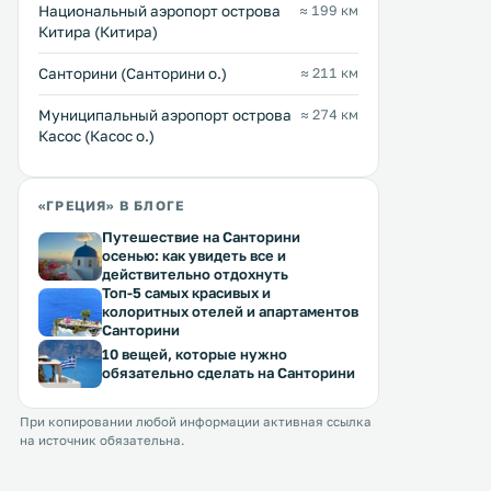
услугам гостей чистые номера с
Национальный аэропорт острова
≈ 199 км
апартаментов открываетс
бесплатным беспроводным
Перейти →
Перейти →
Китира (Китира)
Эгейское море. .
доступом в Интернет,
круглосуточная стойка
Санторини (Санторини о.)
≈ 211 км
регистрации и 2 бара. .
Муниципальный аэропорт острова
≈ 274 км
Касос (Касос о.)
«ГРЕЦИЯ» В БЛОГЕ
Путешествие на Санторини
осенью: как увидеть все и
действительно отдохнуть
Топ-5 самых красивых и
колоритных отелей и апартаментов
Санторини
10 вещей, которые нужно
обязательно сделать на Санторини
При копировании любой информации активная ссылка
на источник обязательна.