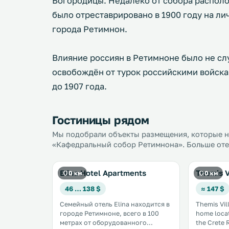
Богородицы. Недалеко от собора распол
было отреставрировано в 1900 году на л
города Ретимнон.
Влияние россиян в Ретимноне было не слу
освобождён от турок российскими войска
до 1907 года.
Гостиницы рядом
Мы подобрали объекты размещения, которые на
«Кафедральный собор Ретимнона». Больше отел
Elina Hotel Apartments
Themis V
0 км
0 км
46 … 138 $
≈ 147 $
Семейный отель Elina находится в
Themis Vil
городе Ретимноне, всего в 100
home locat
метрах от оборудованного
the Crete 