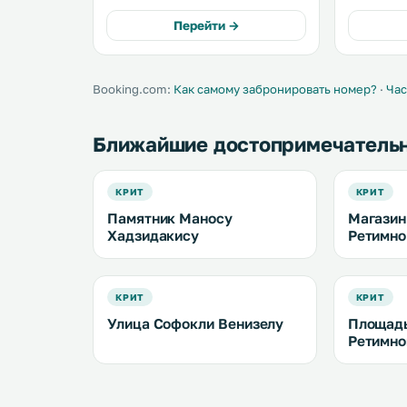
песчаного пляжа, где можно
Chania Town. It provides
заняться различными видами
parking. There is a dining area and a
Перейти →
водного спорта. .
kitchen co
and an ove
Booking.com:
Как самому забронировать номер?
·
Час
Ближайшие достопримечатель
КРИТ
КРИТ
Памятник Маносу
Магазин 
Хадзидакису
Ретимно
КРИТ
КРИТ
Улица Софокли Венизелу
Площадь
Ретимно