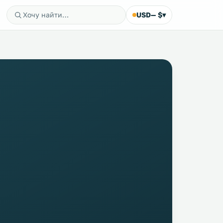
USD
— $
▾