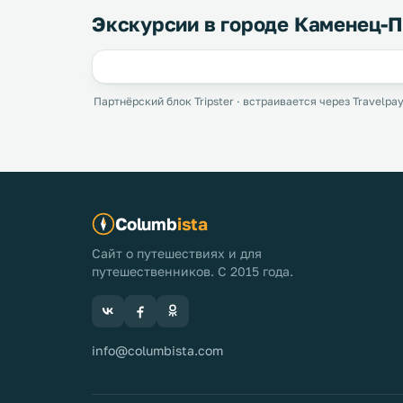
Экскурсии в городе Каменец-
Партнёрский блок Tripster · встраивается через Travelpay
Columb
ista
Сайт о путешествиях и для
путешественников. С 2015 года.
info@columbista.com