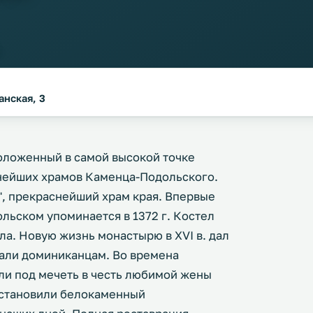
.
анская, 3
оложенный в самой высокой точке
внейших храмов Каменца-Подольского.
, прекраснейший храм края. Впервые
ьском упоминается в 1372 г. Костел
тла. Новую жизнь монастырю в XVI в. дал
вали доминиканцам. Во времена
ли под мечеть в честь любимой жены
 установили белокаменный