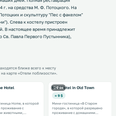
наших дней. Полная реставрация
4 г. на средства М. Ф. Потоцкого. На
Потоцких и скульптуру "Пес с факелом"
и"). Слева к костелу пристроен
й. В настоящее время принадлежит
о Св. Павла Первого Пустынника),
ходятся ближе всего к месту
на карте «Отели поблизости».
e Hotel
Mini Hotel in Old Town
0 км
≈ 9 $
иница Home, в которой
Мини-гостиница «В Старом
 проживание с
городе», в которой разрешено
и животными,
проживание с домашними