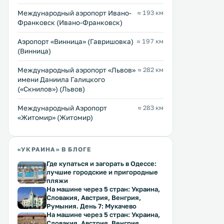
WiFi и бесплатная парковка.
средневекового замка и
Номера располагают
исторического центра го
Международный аэропорт Ивано-
≈ 193 км
кондиционером, холодильником,
Каменец-Подольский. К услугам
Франковск (Ивано-Франковск)
Перейти →
Перейти →
феном, местом для работы и
гостей лаундж-бар в подв
телевизором с плоским экраном. .
века и номера с бесплатны
Аэропорт «Винница» (Гавришовка)
≈ 197 км
.
(Винница)
Междунарoдный аэропорт «Львов»
≈ 282 км
имени Даниила Галицкого
(«Скнилов») (Львов)
Международный Аэропорт
≈ 283 км
«Житомир» (Житомир)
«УКРАИНА» В БЛОГЕ
Где купаться и загорать в Одессе:
лучшие городские и пригородные
пляжи
На машине через 5 стран: Украина,
Словакия, Австрия, Венгрия,
Румыния. День 7: Мукачево
На машине через 5 стран: Украина,
Словакия, Австрия, Венгрия,