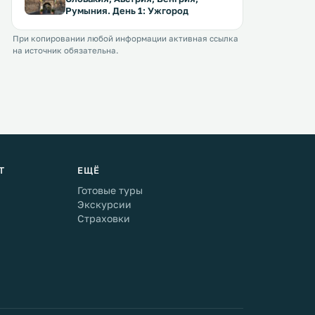
Румыния. День 1: Ужгород
При копировании любой информации активная ссылка
на источник обязательна.
Т
ЕЩЁ
Готовые туры
Экскурсии
Страховки