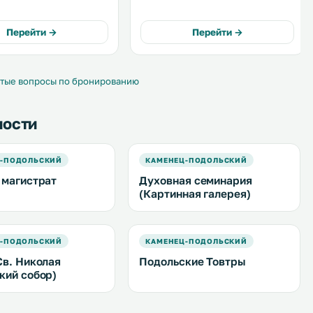
на в городе Каменец-
животными, расположена в
 зонах
Каменец-Подольском. К услугам
бесплатный Wi-Fi.
гостей бесплатный Wi-Fi и
Перейти →
Перейти →
ельно готовить еду
бесплатная частная парковка на
ут на общей кухне. .
территории. .
тые вопросы по бронированию
ности
Ц-ПОДОЛЬСКИЙ
КАМЕНЕЦ-ПОДОЛЬСКИЙ
 магистрат
Духовная семинария
(Картинная галерея)
Ц-ПОДОЛЬСКИЙ
КАМЕНЕЦ-ПОДОЛЬСКИЙ
Св. Николая
Подольские Товтры
кий собор)