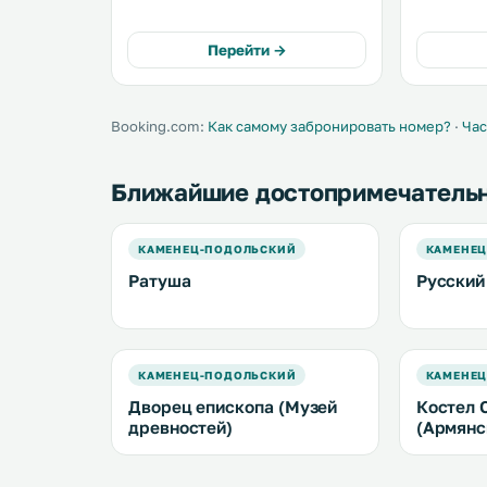
гостей ресторан. Апартаменты
расположе
располагают собственной кухней,
Подольский. Во всех
бесплатным WiFi, балконом и
работает 
Перейти →
мини-баром. В общей ванной
Самостоят
комнате установлено биде. .
гости смог
Booking.com:
Как самому забронировать номер?
·
Час
Ближайшие достопримечатель
КАМЕНЕЦ-ПОДОЛЬСКИЙ
КАМЕНЕ
Ратуша
Русский
КАМЕНЕЦ-ПОДОЛЬСКИЙ
КАМЕНЕ
Дворец епископа (Музей
Костел 
древностей)
(Армянс