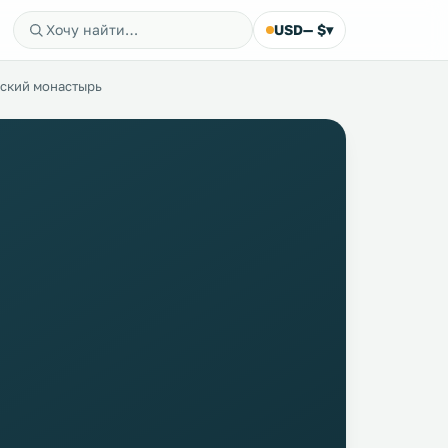
USD
— $
▾
ский монастырь