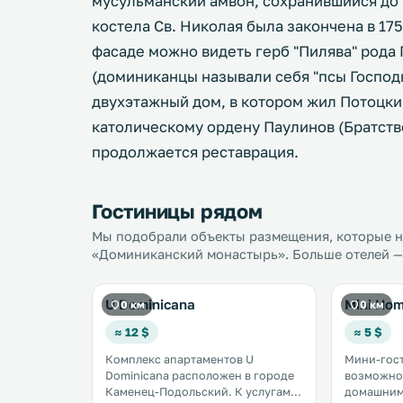
мусульманский амвон, сохранившийся до 
костела Св. Николая была закончена в 175
фасаде можно видеть герб "Пилява" рода 
(доминиканцы называли себя "псы Господн
двухэтажный дом, в котором жил Потоцки
католическому ордену Паулинов (Братств
продолжается реставрация.
Гостиницы рядом
Мы подобрали объекты размещения, которые на
«Доминиканский монастырь». Больше отелей — 
U Dominicana
Mini Hom
0 км
0 км
≈ 12 $
≈ 5 $
Комплекс апартаментов U
Мини-гост
Dominicana расположен в городе
возможно
Каменец-Подольский. К услугам
домашним