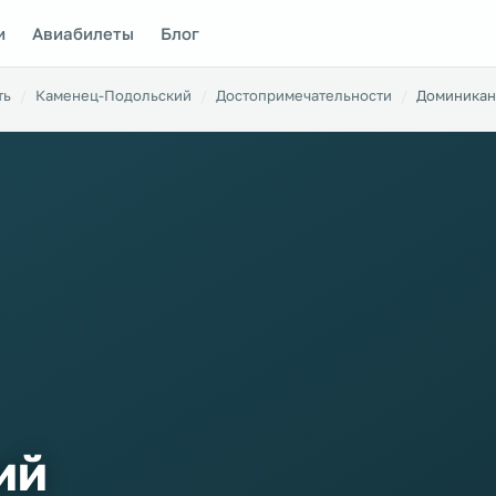
и
Авиабилеты
Блог
ть
Каменец-Подольский
Достопримечательности
Доминикан
ий