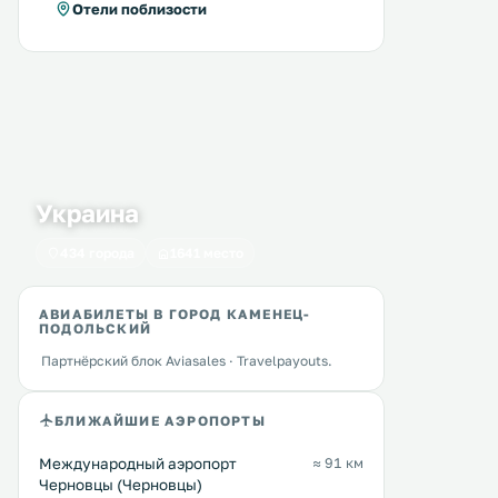
Отели поблизости
Украина
434 города
1641 место
АВИАБИЛЕТЫ В ГОРОД КАМЕНЕЦ-
ПОДОЛЬСКИЙ
Партнёрский блок Aviasales · Travelpayouts.
Hetman Hotel
Reikartz Kamianets-Po
0 км
0 км
≈ 12 $
16 … 38 $
БЛИЖАЙШИЕ АЭРОПОРТЫ
Отель Hetman находится в городе
Отель «Reikartz Каменец-
Международный аэропорт
≈ 91 км
Каменец-Подольский. К вашим
Подольский» расположен
услугам сауна, сад, бесплатный
Черновцы (Черновцы)
минутах ходьбы от