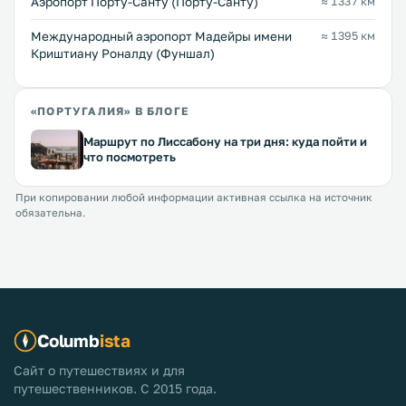
Аэропорт Порту-Санту (Порту-Санту)
≈ 1337 км
Международный аэропорт Мадейры имени
≈ 1395 км
Криштиану Роналду (Фуншал)
«ПОРТУГАЛИЯ» В БЛОГЕ
Маршрут по Лиссабону на три дня: куда пойти и
что посмотреть
При копировании любой информации активная ссылка на источник
обязательна.
Columb
ista
Сайт о путешествиях и для
путешественников. С 2015 года.