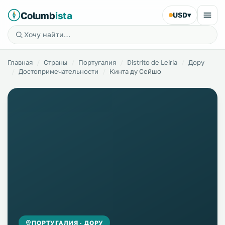
Columb
ista
USD
▾
Главная
Страны
Португалия
Distrito de Leiria
Дору
Достопримечательности
Кинта ду Сейшо
ПОРТУГАЛИЯ · ДОРУ