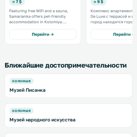
≈ 7 $
≈ 9 $
Featuring free WiFi and a sauna,
Комплекс апартаменто
Samarianka offers pet-friendly
De Luxe с террасой и в
accommodation in Kolomiya.
город находится город
Guests can enjoy the on-site bar.
До города Яремча — 37 км
Free private parking is available on
услугам гостей бесплат
Перейти →
Перейти →
site. Every room comes with a TV.
во всех помещениях. .
You will find a kettle in the room. .
Ближайшие достопримечательности
КОЛОМЫЯ
Музей Писанка
КОЛОМЫЯ
Музей народного искусства