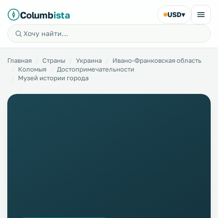
Columb
ista
USD
▾
Главная
Страны
Украина
Ивано-Франковская область
Коломыя
Достопримечательности
Музей истории города