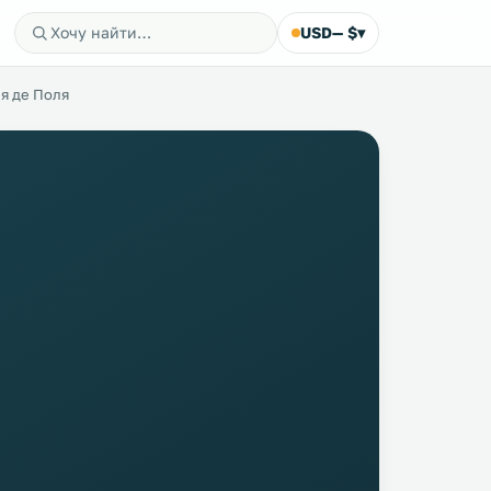
USD
— $
▾
ия де Поля