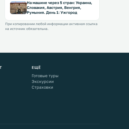
На машине через 5 стран: Украина,
Словакия, Австрия, Венгрия,
Румыния. День 1: Ужгород
При копировании любой информации активная ссылка
на источник обязательна.
Т
ЕЩЁ
Готовые туры
Экскурсии
Страховки