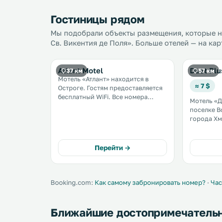
Гостиницы рядом
Мы подобрали объекты размещения, которые на
Св. Викентия де Поля». Больше отелей — на кар
Atlant Motel
Duet Plu
37 км
57 км
Мотель «Атлант» находится в
≈ 7 $
Остроге. Гостям предоставляется
бесплатный WiFi. Все номера
Мотель «Д
располагают телевизором,
поселке В
обеденной зоной с
города Хмельн
микроволновой печью,
гостей те
холодильником и электрическим
принадлеж
чайником. .
бесплатны
Перейти →
территории. При м
обустроен
парковка. 
Booking.com:
Как самому забронировать номер?
·
Час
Ближайшие достопримечатель