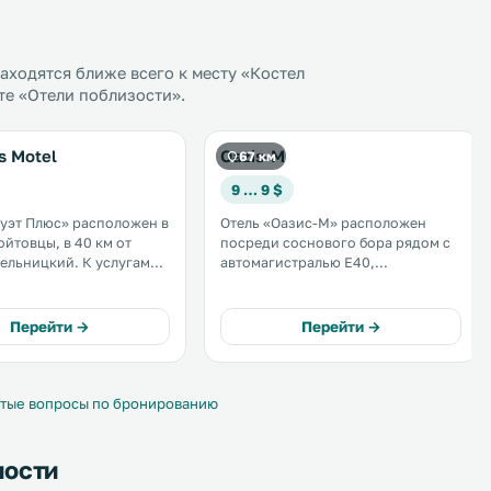
ходятся ближе всего к месту «Костел
те «Отели поблизости».
s Motel
Oazis-M
67 км
9 … 9 $
уэт Плюс» расположен в
Отель «Оазис-М» расположен
ойтовцы, в 40 км от
посреди соснового бора рядом с
ицкий. К услугам
автомагистралью E40,
рраса, ресторан,
соединяющей Киев и Львов. К
ности для барбекю и
услугам гостей турецкая паровая
й Wi-Fi на всей
баня, детская игровая площадка и
Перейти →
Перейти →
отеле
круглосуточная стойка
а бесплатная частная
регистрации. .
.
тые вопросы по бронированию
ности