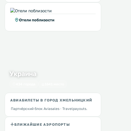
Отели поблизости
Hotel 4x4
Aivengo Hotel
66 км
65 км
≈ 12 $
9 … 10 $
Этот отель находится в 6 км от
Отель Aivengo расположе
города Ровно. К услугам гостей
зеленой зоне, в 5 км от ц
собственная, бесплатная парковка
Ровно и в 3 км от автома
Украина
и бесплатный Wi-Fi на всей
M6 Киев-Чоп. В отеле есть крытый
территории. .
бассейн, теннисный корт,
434 города
1641 место
массажный салон. Светлые
Перейти →
Перейти →
номера отеля Aivengo о
в различных тонах. .
АВИАБИЛЕТЫ В ГОРОД ХМЕЛЬНИЦКИЙ
Партнёрский блок Aviasales · Travelpayouts.
БЛИЖАЙШИЕ АЭРОПОРТЫ