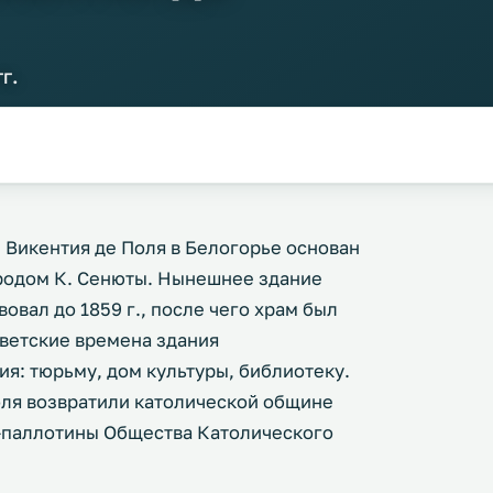
г.
 Викентия де Поля в Белогорье основан
городом К. Сенюты. Нынешнее здание
овал до 1859 г., после чего храм был
оветские времена здания
я: тюрьму, дом культуры, библиотеку.
 Поля возвратили католической общине
ы-паллотины Общества Католического