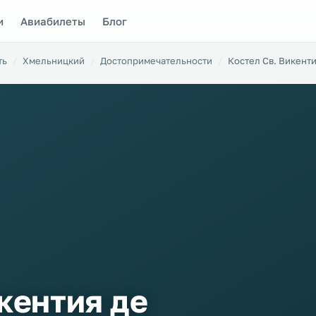
и
Авиабилеты
Блог
ть
Хмельницкий
Достопримечательности
Костел Св. Викент
кентия де