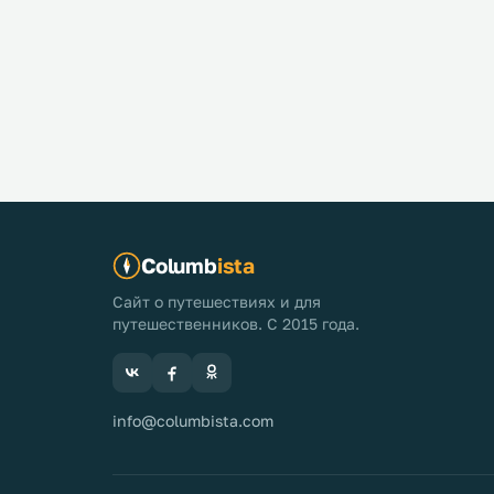
Columb
ista
Сайт о путешествиях и для
путешественников. С 2015 года.
info@columbista.com