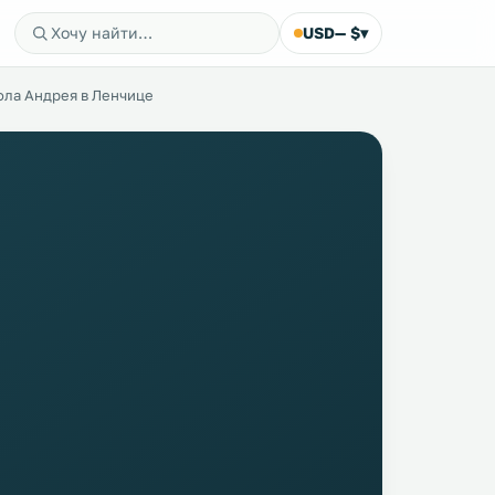
USD
— $
▾
ола Андрея в Ленчице