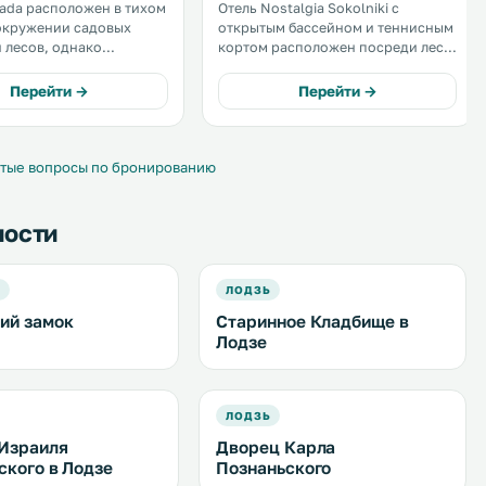
ada расположен в тихом
Отель Nostalgia Sokolniki с
окружении садовых
открытым бассейном и теннисным
и лесов, однако
кортом расположен посреди леса
у от Лодзинской
в тихой деревне Сокольники.
ной Экономической
Номера с авторским дизайном
Перейти →
Перейти →
интерьера и бесплатным WiFi
очная стойка
оформлены в классическом стиле.
ии и номера с
.
 Wi-Fi. .
тые вопросы по бронированию
ности
А
ЛОДЗЬ
ий замок
Старинное Кладбище в
Лодзе
ЛОДЗЬ
Израиля
Дворец Карла
ского в Лодзе
Познаньского