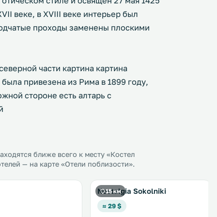
готическом стиле и освящен 27 мая 1425
II веке, в XVIII веке интерьер был
сводчатые проходы заменены плоскими
северной части картина картина
была привезена из Рима в 1899 году,
жной стороне есть алтарь с
й
ходятся ближе всего к месту «Костел
телей — на карте «Отели поблизости».
Nostalgia Sokolniki
15 км
≈ 29 $