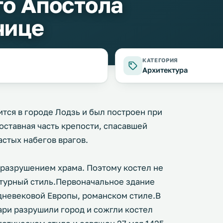
го Апостола
чице
КАТЕГОРИЯ
Архитектура
тся в городе Лодзь и был построен при
составная часть крепости, спасавшей
стых набегов врагов.
 разрушением храма. Поэтому костел не
ктурный стиль.Первоначальное здание
дневековой Европы, романском стиле.В
цари разрушили город и сожгли костел