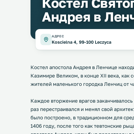
Костел Свято
Андрея в Лен
АДРЕС
Koscielna 4, 99-100 Leczyca
Костел апостола Андрея в Ленчице находи
Казимире Великом, в конце XII века, как 
жителей маленького городка Ленчиц от ча
Каждое вторжение врагов заканчивалось
раз перестраивался и менял свой архите
было построено, в традиционном для сре
1406 году, после того как тевтонские ры