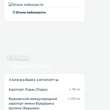
Отели поблизости
Польша
59 городов
630 мест
БЛИЖАЙШИЕ АЭРОПОРТЫ
Аэропорт Лодзь (Лодзь)
≈ 45 км
La Rocca
Pelikan
27 км
27 км
Варшавский международный
≈ 152 км
аэропорт имени Фредерика
≈ 43 $
35 … 68 $
Шопена (Варшава)