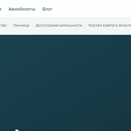
и
Авиабилеты
Блог
ство
Ленчица
Достопримечательности
Костел Святого Апост