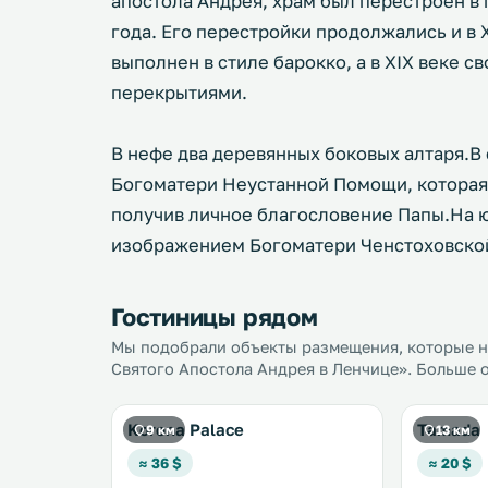
апостола Андрея, храм был перестроен в 
года. Его перестройки продолжались и в XV
выполнен в стиле барокко, а в XIX веке 
перекрытиями.
В нефе два деревянных боковых алтаря.В 
Богоматери Неустанной Помощи, которая 
получив личное благословение Папы.На ю
изображением Богоматери Ченстоховско
Гостиницы рядом
Мы подобрали объекты размещения, которые на
Святого Апостола Андрея в Ленчице». Больше о
Korona Palace
Tamada
9 км
13 км
≈ 36 $
≈ 20 $