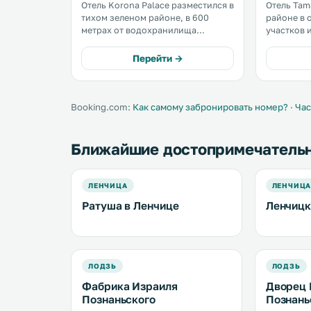
Отель Korona Palace разместился в
Отель Tam
тихом зеленом районе, в 600
районе в 
метрах от водохранилища
участков 
деревни Лежница Велька. К
неподалек
услугам гостей светлые номера с
Специаль
Перейти →
бесплатным Wi-Fi. .
Зоны. Гостям отеля предлагается
круглосут
регистрац
бесплатным
Booking.com:
Как самому забронировать номер?
·
Час
Ближайшие достопримечатель
ЛЕНЧИЦА
ЛЕНЧИЦ
Ратуша в Ленчице
Ленчицк
ЛОДЗЬ
ЛОДЗЬ
Фабрика Израиля
Дворец 
Познаньского
Познань