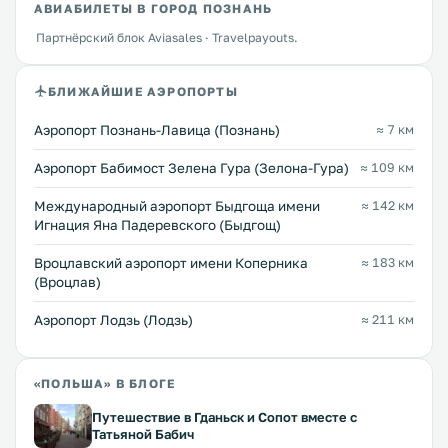
АВИАБИЛЕТЫ В ГОРОД ПОЗНАНЬ
Партнёрский блок Aviasales · Travelpayouts.
БЛИЖАЙШИЕ АЭРОПОРТЫ
Аэропорт Познань-Лавица (Познань)
≈ 7 км
Аэропорт Бабимост Зелена Гура (Зелона-Гура)
≈ 109 км
Международный аэропорт Быдгоща имени
≈ 142 км
Игнация Яна Падеревского (Быдгощ)
Вроцлавский аэропорт имени Коперника
≈ 183 км
(Вроцлав)
Аэропорт Лодзь (Лодзь)
≈ 211 км
«ПОЛЬША» В БЛОГЕ
Путешествие в Гданьск и Сопот вместе с
Татьяной Бабич