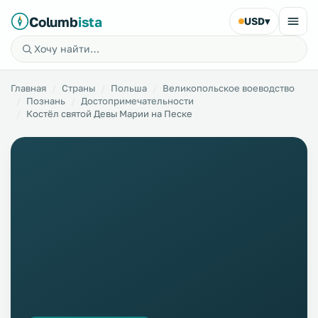
Columb
ista
USD
▾
Главная
Страны
Польша
Великопольское воеводство
Познань
Достопримечательности
Костёл святой Девы Марии на Песке