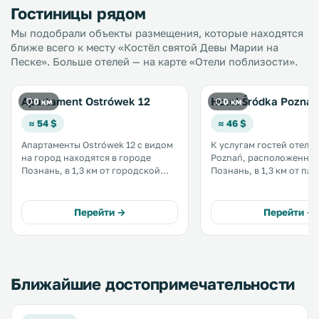
Гостиницы рядом
Мы подобрали объекты размещения, которые находятся
ближе всего к месту «Костёл святой Девы Марии на
Песке». Больше отелей — на карте «Отели поблизости».
Apartament Ostrówek 12
Hotel Śródka Pozna
0 км
0 км
≈ 54 $
≈ 46 $
Апартаменты Ostrówek 12 с видом
К услугам гостей отеля 
на город находятся в городе
Poznań, расположенног
Познань, в 1,3 км от городской
Познань, в 1,3 км от пл
ратуши и площади в Старом
Старого города, ресто
городе. К услугам гостей
Wspólny Stoł и бар. На территории
бесплатный Wi-Fi на всей
предоставляется беспла
Перейти →
Перейти →
территории. .
Fi. .
Ближайшие достопримечательности