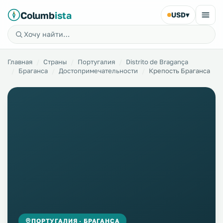
Columb
ista
USD
▾
Главная
Страны
Португалия
Distrito de Bragança
Браганса
Достопримечательности
Крепость Браганса
ПОРТУГАЛИЯ · БРАГАНСА