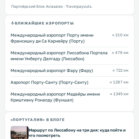
Партнёрский блок Aviasales · Travelpayouts.
БЛИЖАЙШИЕ АЭРОПОРТЫ
Международный аэропорт Порту имени
≈ 210 км
Франсишку ди Са Карнейру (Порту)
Международный аэропорт Лиссабона Портела
≈ 479 км
имени Умберту Делгаду (Лиссабон)
Международный аэропорт Фару (Фару)
≈ 722 км
Аэропорт Порту-Санту (Порту-Санту)
≈ 1287 км
Международный аэропорт Мадейры имени
≈ 1345 км
Криштиану Роналду (Фуншал)
«ПОРТУГАЛИЯ» В БЛОГЕ
Маршрут по Лиссабону на три дня: куда пойти и
что посмотреть