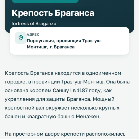
Крепость Браганса
fortress of Braganza
АДРЕС
Порпугалия, провинция Траз-уш-
Монтишг, г.Браганса
Крепость Браганса находится в одноименном
городке, в провинции Траз-уш-Монтиш. Она была
основана королем Саншу I в 1187 году, как
укрепления для защиты Браганса. Мощный
крепостной вал окружает несколько круглых
башен и квадратную башню Менажен.
На просторном дворе крепости расположилась