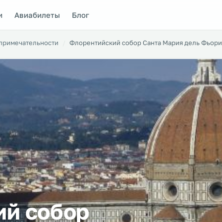
и
Авиабилеты
Блог
примечательности
Флорентийский собор Санта Мария дель Фьори
й собор