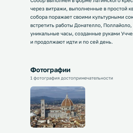
Собор выполнен в форме латинского крес
через витражи, выполненные в простой к
собора поражает своими культурными со
встретить работы Донателло, Поллайоло
уникальные часы, созданные руками Уччел
и продолжают идти и по сей день.
Фотографии
1 фотография достопримечательности