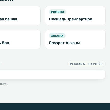
РИМИНИ
ая башня
Площадь Тре-Мартири
АНКОНА
 Бра
Лазарет Анконы
я
РЕКЛАМА · ПАРТНЁР
outs.