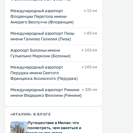
Международный аэропорт
≈ 12 км
Флоренции Перетола имени
Америго Веспуччи (Флоренция)
Междунарoдный аэропорт Пизы
≈ 83 км
имени Галилео Галилея (Пиза)
Artemisia Halldis Apartment
Apartments Cathedral
0 км
0 км
Аэропорт Болоньи имени
≈ 103 км
≈ 176 $
≈ 91 $
Гульельмо Маркони (Болонья)
Эти апартаменты расположены во
Featuring free WiFi and air
Междунарoдный аэропорт
≈ 165 км
Флоренции, в 300 метрах от
conditioning, Apartments 
Перуджа имени Святого
площади Синьории и в 400 метрах
View is located in Florence
Франциска Ассизского (Перуджа)
от ратуши Палаццо Веккьо. К
metres from Santa Maria N
услугам гостей бесплатный Wi-Fi и
Strozzi Palace is 400 metr
Международный аэропорт Римини
≈ 226 км
кондиционер. .
The accommodation has a f
Перейти →
Перейти →
имени Федерико Феллини (Римини)
screen TV. .
«ИТАЛИЯ» В БЛОГЕ
Путешествие в Милан: что
посмотреть, чем заняться и
сколько это стоит