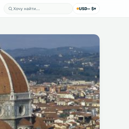
USD
— $
▾