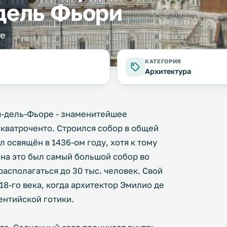
дель Фьори
re
КАТЕГОРИЯ
Архитектура
я-дель-Фьоре - знаменитейшее
кватроченто. Строился собор в общей
 освящён в 1436-ом году, хотя к тому
ена это был самый большой собор во
располагаться до 30 тыс. человек. Свой
18-го века, когда архитектор Эмилио де
ентийской готики.