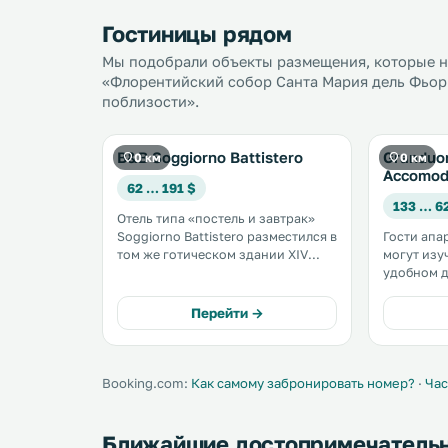
Гостиницы рядом
Мы подобрали объекты размещения, которые на
«Флорентийский собор Санта Мария дель Фьори
поблизости».
B&B Soggiorno Battistero
Granduo
0 км
0 км
Accomod
62 … 191 $
133 … 6
Отель типа «постель и завтрак»
Soggiorno Battistero разместился в
Гости апа
том же готическом здании XIV
могут изу
века, что и Музей Бигалло, прямо
удобном д
напротив кафедрального собора
Насладите
Флоренции — Санта-Мария-дель-
невероятн
Перейти →
Фьоре. .
великоле
Апартаме
элегантн
18-го века.
Booking.com:
Как самому забронировать номер?
·
Час
Ближайшие достопримечатель