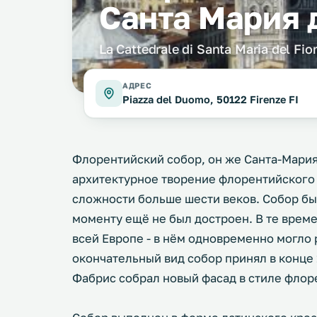
Санта Мария 
La Cattedrale di Santa Maria del Fio
АДРЕС
Piazza del Duomo, 50122 Firenze FI
Флорентийский собор, он же Санта-Мари
архитектурное творение флорентийского 
сложности больше шести веков. Собор был
моменту ещё не был достроен. В те врем
всей Европе - в нём одновременно могло 
окончательный вид собор принял в конце 
Фабрис собрал новый фасад в стиле флор