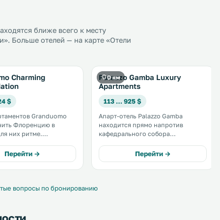
ходятся ближе всего к месту
». Больше отелей — на карте «Отели
mo Charming
Palazzo Gamba Luxury
0 км
ation
Apartments
24 $
113 … 925 $
ртаментов Granduomo
Апарт-отель Palazzo Gamba
чить Флоренцию в
находится прямо напротив
ля них ритме.
кафедрального собора
сь пребыванием в
Флоренции. В распоряжении
ой роскоши с видом на
гостей уникально оформленные
Перейти →
Перейти →
пную площадь Дуомо.
апартаменты с кондиционером и
нты расположены в
полностью оборудованной мини-
ом флорентийском доме
кухней. Все апартаменты
 .
полностью отремонтированы. .
тые вопросы по бронированию
ности