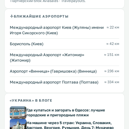
Партнёрский блок Aviasales · Travelpayouts.
БЛИЖАЙШИЕ АЭРОПОРТЫ
Международный аэропорт Киев (Жуляны) имени
≈ 22 км
Игоря Сикорского (Киев)
Борисполь (Киев)
≈ 42 км
Международный Аэропорт «Житомир»
≈ 151 км
(Житомир)
Аэропорт «Винница» (Гавришовка) (Винница)
≈ 236 км
Международный аэропорт Полтава (Полтава)
≈ 334 км
«УКРАИНА» В БЛОГЕ
Где купаться и загорать в Одессе: лучшие
городские и пригородные пляжи
На машине через 5 стран: Украина, Словакия,
Австрия, Венгрия, Румыния. День 7: Мукачево