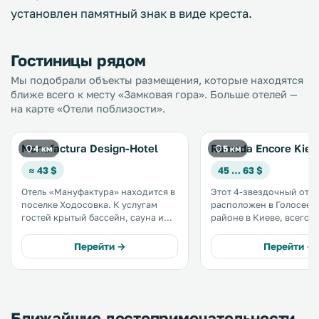
установлен памятный знак в виде креста.
Гостиницы рядом
Мы подобрали объекты размещения, которые находятся
ближе всего к месту «Замковая гора». Больше отелей —
на карте «Отели поблизости».
Manufactura Design-Hotel
Ramada Encore Kiev
4 км
5 км
≈ 43 $
45 … 63 $
Отель «Мануфактура» находится в
Этот 4-звездочный оте
поселке Ходосовка. К услугам
расположен в Голосеев
гостей крытый бассейн, сауна и
районе в Киеве, всего в
фитнес-центр. Отель расположен
ходьбы от торгового це
рядом с аутлетом «Мануфактура».
«Домосфера». К услугам гостей
Перейти →
Перейти →
К услугам гостей торговый центр
бесплатный WiFi и фитне
и детская игровая площадка на
территории отеля. .
Ближайшие достопримечательности