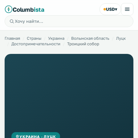
Columb
ista
USD
▾
Главная
Страны
Украина
Волынская область
Луцк
Достопримечательности
Троицкий собор
УКРАИНА · ЛУЦК