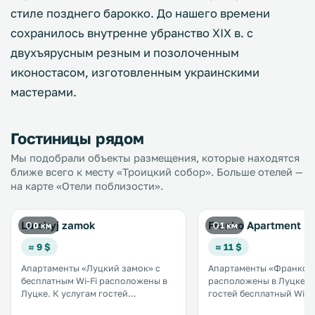
стиле позднего барокко. До нашего времени
сохранилось внутренне убранство XIX в. с
двухъярусным резным и позолоченным
иконостасом, изготовленным украинскими
мастерами.
Гостиницы рядом
Мы подобрали объекты размещения, которые находятся
ближе всего к месту «Троицкий собор». Больше отелей —
на карте «Отели поблизости».
Lutskyj zamok
Franko Apartment
0 км
1 км
≈ 9 $
≈ 11 $
Апартаменты «Луцкий замок» с
Апартаменты «Франко»
бесплатным Wi-Fi расположены в
расположены в Луцке. К услугам
Луцке. К услугам гостей
гостей бесплатный Wi-Fi
бесплатная частная парковка на
территории. При апартаментах