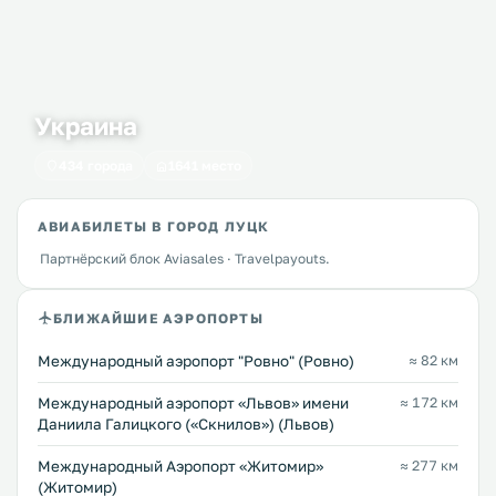
Украина
434 города
1641 место
АВИАБИЛЕТЫ В ГОРОД ЛУЦК
Партнёрский блок Aviasales · Travelpayouts.
БЛИЖАЙШИЕ АЭРОПОРТЫ
Междунарoдный аэропорт "Ровно" (Ровно)
≈ 82 км
Междунарoдный аэропорт «Львов» имени
≈ 172 км
Даниила Галицкого («Скнилов») (Львов)
Международный Аэропорт «Житомир»
≈ 277 км
(Житомир)