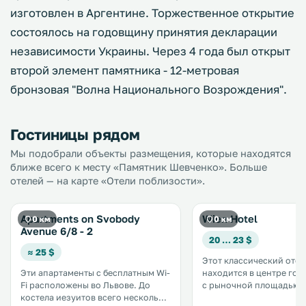
изготовлен в Аргентине. Торжественное открытие
состоялось на годовщину принятия декларации
независимости Украины. Через 4 года был открыт
второй элемент памятника - 12-метровая
бронзовая "Волна Национального Возрождения".
Гостиницы рядом
Мы подобрали объекты размещения, которые находятся
ближе всего к месту «Памятник Шевченко». Больше
отелей — на карте «Отели поблизости».
Apartments on Svobody
Wien Hotel
0 км
0 км
Avenue 6/8 - 2
20 … 23 $
≈ 25 $
Этот классический отел
Эти апартаменты с бесплатным Wi-
находится в центре гор
Fi расположены во Львове. До
с рыночной площадью Л
костела иезуитов всего несколько
5 минутах ходьбы от Ль