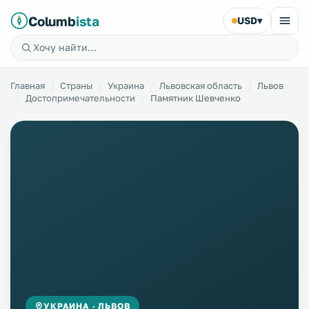
Columb
ista
USD
▾
Главная
Страны
Украина
Львовская область
Львов
Достопримечательности
Памятник Шевченко
УКРАИНА · ЛЬВОВ