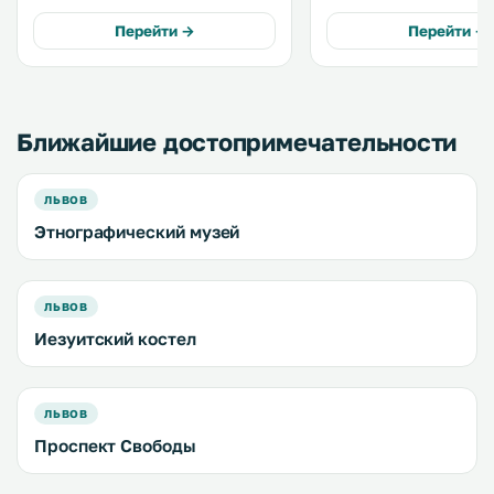
шагов от апартаментов. В
оперного театра. К услугам гостей
распоряжении гостей кухня.
этого отеля с элегантн
Перейти →
Перейти →
Предоставляются полотенца и
терраса и бесплатный Wi-
постельное белье. .
Ближайшие достопримечательности
ЛЬВОВ
Этнографический музей
ЛЬВОВ
Иезуитский костел
ЛЬВОВ
Проспект Свободы