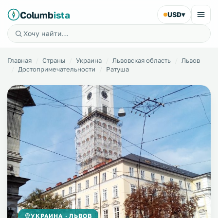
Columb
ista
USD
▾
Главная
Страны
Украина
Львовская область
Львов
Достопримечательности
Ратуша
УКРАИНА · ЛЬВОВ