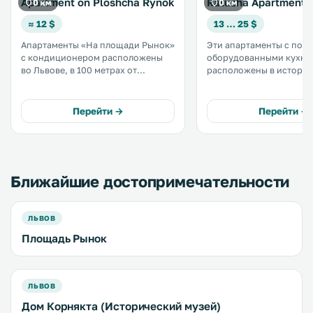
Apartment on Ploshcha Rynok
Ratusha Apartments
0 км
0 км
≈ 12 $
13 … 25 $
Апартаменты «На площади Рынок»
Эти апартаменты с пол
с кондиционером расположены
оборудованными кухня
во Львове, в 100 метрах от
расположены в истори
Латинского собора и площади
центре Львова, в 10 мин
Рынок. Подключен бесплатный Wi-
ходьбы от мэрии. Доминиканский
Fi. .
костел 15-го века наход
Перейти →
Перейти →
минутах ходьбы. .
Ближайшие достопримечательности
ЛЬВОВ
Площадь Рынок
ЛЬВОВ
Дом Корнякта (Исторический музей)