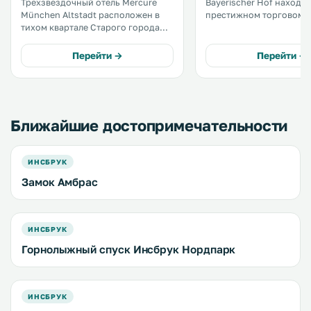
Трехзвездочный отель Mercure
Bayerischer Hof находит
München Altstadt расположен в
престижном торговом 
тихом квартале Старого города
Мюнхена. К услугам гостей 5
Мюнхена, всего в 3 минутах
ресторанов изысканной
ходьбы от знаменитой площади
баров и эксклюзивный с
Перейти →
Перейти →
Мариенплац. В
бассейном на крыше. .
распоряжени гостей номера с
кондиционером и бесплатным
высокоскоростным WiFi. .
Ближайшие достопримечательности
ИНСБРУК
Замок Амбрас
ИНСБРУК
Горнолыжный спуск Инсбрук Нордпарк
ИНСБРУК