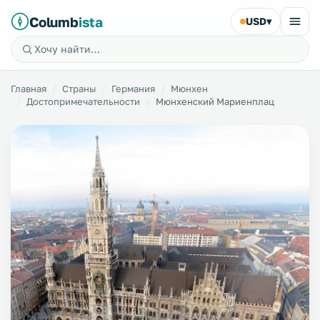
Columb
ista
USD
▾
Главная
Страны
Германия
Мюнхен
Достопримечательности
Мюнхенский Мариенплац