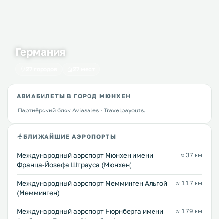
Германия
27 городов
27 мест
АВИАБИЛЕТЫ В ГОРОД МЮНХЕН
Партнёрский блок Aviasales · Travelpayouts.
БЛИЖАЙШИЕ АЭРОПОРТЫ
Международный аэропорт Мюнхен имени
≈ 37 км
Франца-Йозефа Штрауса (Мюнхен)
Междунарoдный аэропорт Мемминген Альгой
≈ 117 км
(Мемминген)
Междунарoдный аэропорт Нюрнберга имени
≈ 179 км