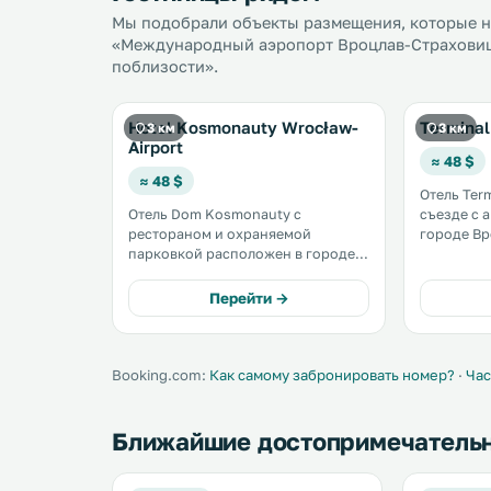
Мы подобрали объекты размещения, которые на
«Международный аэропорт Вроцлав-Страховице
поблизости».
Hotel Kosmonauty Wrocław-
Terminal
3 км
3 км
Airport
≈ 48 $
≈ 48 $
Отель Ter
Отель Dom Kosmonauty с
съезде с 
рестораном и охраняемой
городе Вро
парковкой расположен в городе
Вроцлавск
Вроцлав, менее чем в 3 км от
услугам г
аэропорта Вроцлава имени
центр и ба
Перейти →
Николая Коперника. К услугам
гостей бесплатный Wi-Fi. .
Booking.com:
Как самому забронировать номер?
·
Час
Ближайшие достопримечатель