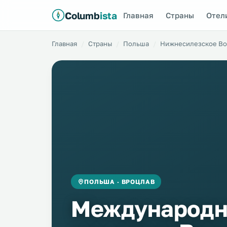
Columb
ista
Главная
Страны
Отел
Главная
Страны
Польша
Нижнесилезское Во
ПОЛЬША · ВРОЦЛАВ
Международ