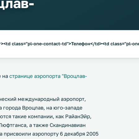
цлав-
<td class="pl-one-contact-td">Телефон</td><td class="pl-one
е на
странице аэропорта "Вроцлав-
ческий международный аэропорт,
 города Вроцлав, на юго-западе
ются такие компании, как РайанЭйр,
 Люфтганса, а также Скандинавиан
 присвоили аэропорту 6 декабря 2005