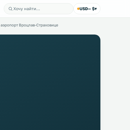
USD
— $
▾
аэропорт Вроцлав-Страховице