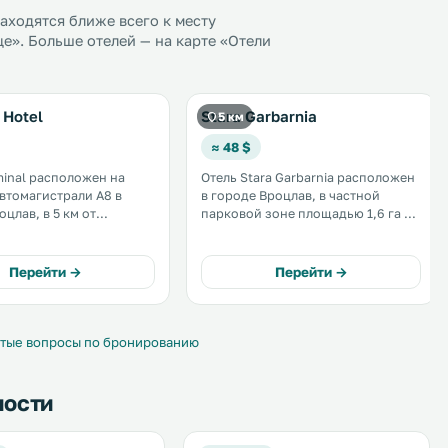
ходятся ближе всего к месту
». Больше отелей — на карте «Отели
 Hotel
Stara Garbarnia
5 км
≈ 48 $
minal расположен на
Отель Stara Garbarnia расположен
автомагистрали A8 в
в городе Вроцлав, в частной
цлав, в 5 км от
парковой зоне площадью 1,6 га на
ого аэропорта. К
берегу реки Быстрица. В пешей
остей ресторан, бизнес-
доступности работают магазины и
нкетный зал. .
рестораны, а от ближайшей
Перейти →
Перейти →
трамвайной остановки в 200
метрах можно доехать до центра
города. .
тые вопросы по бронированию
ности