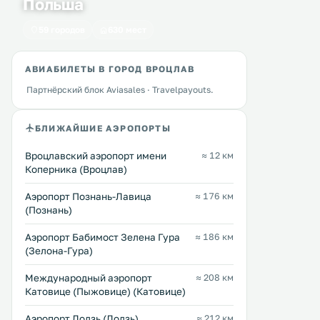
Польша
59 городов
630 мест
АВИАБИЛЕТЫ В ГОРОД ВРОЦЛАВ
Villa Paradiso
Hotel Bugatti
4 км
5 км
Партнёрский блок Aviasales · Travelpayouts.
≈ 46 $
32 … 105 $
Гостевой дом Villa Paradiso с
К услугам гостей отеля Bu
БЛИЖАЙШИЕ АЭРОПОРТЫ
принадлежностями для барбекю и
размещенного в
террасой расположен в городе
отреставрированной
Вроцлавский аэропорт имени
≈ 12 км
Вроцлаве, область Нижняя
многовековой вилле, эле
Коперника (Вроцлав)
Силезия, в 3,1 км от
номера с кондиционером
муниципального стадиона
бесплатным Wi-Fi и ЖК-
Перейти →
Перейти →
Аэропорт Познань-Лавица
≈ 176 км
Вроцлава. В некоторых номерах
телевизором со спутник
(Познань)
обустроен гостиный уголок. .
каналами. На территории отеля
предоставляется бесплат
Аэропорт Бабимост Зелена Гура
≈ 186 км
парковка. .
(Зелона-Гура)
Международный аэропорт
≈ 208 км
Катовице (Пыжовице) (Катовице)
Аэропорт Лодзь (Лодзь)
≈ 212 км