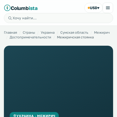
Columb
ista
USD
▾
Главная
Страны
Украина
Сумская область
Межирич
Достопримечательности
Межиричская стоянка
УКРАИНА · МЕЖИРИЧ