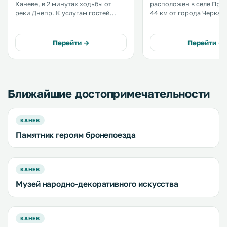
Каневе, в 2 минутах ходьбы от
расположен в селе Прох
реки Днепр. К услугам гостей
44 км от города Черкассы
бесплатный Wi-Fi и игровая
услугам гостей бесплатн
площадка для детей. Прогулка до
терраса. На прилегающей
Тарасовой (Чернечей) горы
территории обустроена
Перейти →
Перейти →
занимает 15 минут. .
бесплатная частная парк
Ближайшие достопримечательности
КАНЕВ
Памятник героям бронепоезда
КАНЕВ
Музей народно-декоративного искусства
КАНЕВ