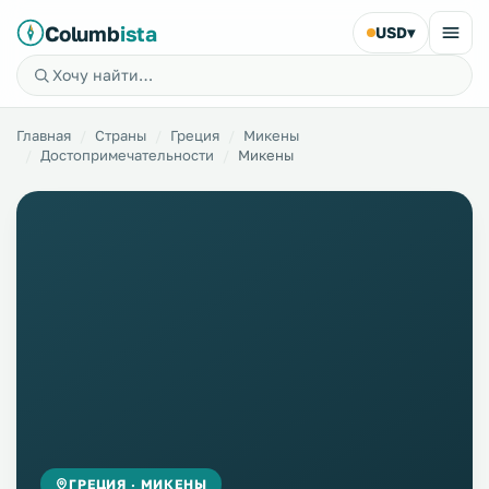
Columb
ista
USD
▾
Главная
Страны
Греция
Микены
Достопримечательности
Микены
ГРЕЦИЯ · МИКЕНЫ