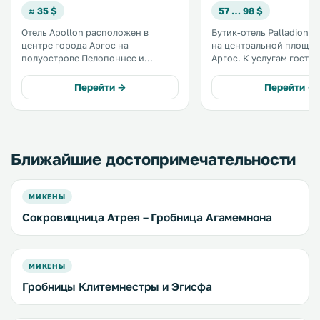
≈ 35 $
57 … 98 $
Отель Apollon расположен в
Бутик-отель Palladion 
центре города Аргос на
на центральной площад
полуострове Пелопоннес и
Аргос. К услугам гостей
предлагает гостям номера с
индивидуально оформл
кондиционером и с балконом с
номера с балконом, а т
Перейти →
Перейти →
видом на окрестности. Отель
массаж, турецкая баня 
располагает рестораном и
бесплатный Wi-Fi на все
лаундж-зоной с телевизором с
территории. .
плоским экраном. .
Ближайшие достопримечательности
МИКЕНЫ
Сокровищница Атрея – Гробница Агамемнона
МИКЕНЫ
Гробницы Клитемнестры и Эгисфа